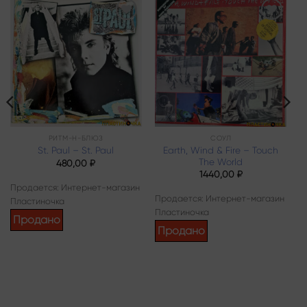
Add to
Add to
wishlist
wishlist
РИТМ-Н-БЛЮЗ
СОУЛ
Earth, Wind & Fire – Touch
St. Paul – St. Paul
The World
480,00
₽
1440,00
₽
Продается: Интернет-магазин
Продается: Интернет-магазин
Пластиночка
Пластиночка
Продано
Продано