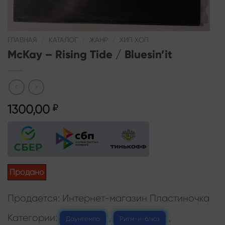
ГЛАВНАЯ
/
КАТАЛОГ
/
ЖАНР
/
ХИП ХОП
McKay – Rising Tide / Bluesin’it
1300,00
₽
Продано
Продается: Интернет-магазин Пластиночка
Категории:
,
,
Даунтемпо
Ритм-н-блюз