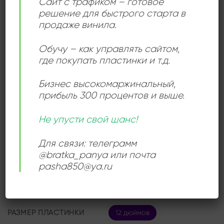
Сайт с трафиком – готовое
решение для быстрого старта в
Этот сингл – отличное пополнение коллекции для
продаже винила.
любителей трип-хопа, экспериментального соула и
меланхоличной электроники.
Обучу – как управлять сайтом,
где покупать пластинки и т.д.
Бизнес высокомаржинальный
,
ДЕТАЛИ
прибыль 300 процентов и выше.
Не упусти свой шанс!
ЛЕЙБЛ
Без лейбла
Для связи: телеграмм
ИСПОЛНИТЕЛЬ
Stephanie McKay
@bratka_panya или почта
pasha850@ya.ru
СОСТОЯНИЕ
Very Good Plus (VG+)
РАЗМЕР ПЛАСТИНКИ
12 дюймов