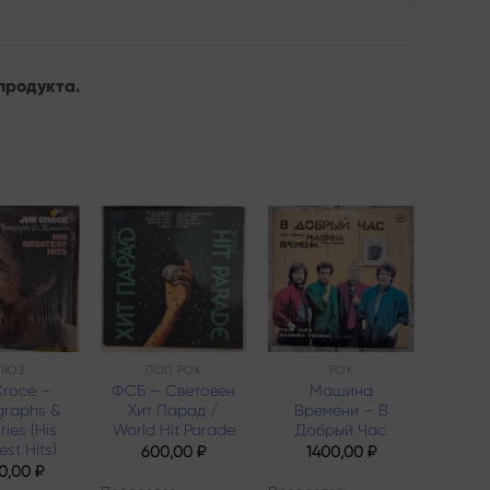
продукта.
Add to
Add to
Add to
wishlist
wishlist
wishlist
ЛЮЗ
ПОП РОК
РОК
Croce –
ФСБ – Световен
Машина
М
graphs &
Хит Парад /
Времени – В
Вр
ies (His
World Hit Parade
Добрый Час
Вн
st Hits)
Ко
600,00
₽
1400,00
₽
Зем
0,00
₽
Эль