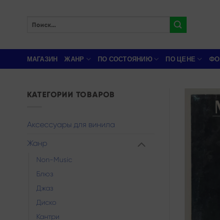
Skip
to
Искать:
content
МАГАЗИН
ЖАНР
ПО СОСТОЯНИЮ
ПО ЦЕНЕ
ФО
КАТЕГОРИИ ТОВАРОВ
Аксессуары для винила
Жанр
Non-Music
Блюз
Джаз
Диско
Кантри