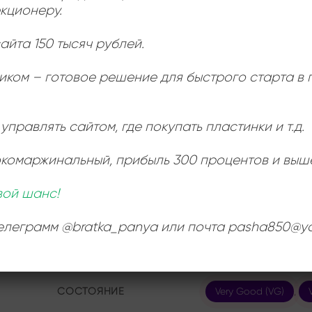
кционеру.
Номер по каталогу:
С60 25617 001
айта 150 тысяч рублей.
Страна:
иком – готовое решение для быстрого старта в
СССР
управлять сайтом, где покупать пластинки и т.д.
Отличный винил с Андреем Макаревичем и его
ИЕ
окомаржинальный
, прибыль 300 процентов и выш
вой шанс!
ЛЕЙБЛ
Мелодия
телеграмм @bratka_panya или почта pasha850@ya
ИСПОЛНИТЕЛЬ
Андрей Макаревич
СОСТОЯНИЕ
Very Good (VG)
,