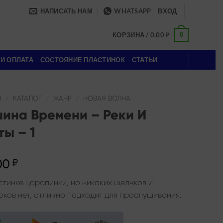
НАПИСАТЬ НАМ
WHATSAPP
ВХОД
0
КОРЗИНА /
0,00
₽
 И ОПЛАТА
СОСТОЯНИЕ ПЛАСТИНОК
СТАТЬИ
Я
/
КАТАЛОГ
/
ЖАНР
/
НОВАЯ ВОЛНА
ина Времени – Реки И
ты – 1
00
₽
стинке царапинки, но никаких щелчков и
оков нет, отлично подходит для прослушивания.