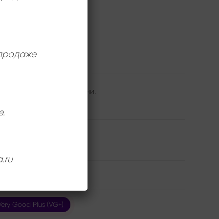
 продаже
 группой Машина Времени.
е.
.ru
,
Машина Времени
Very Good Plus (VG+)