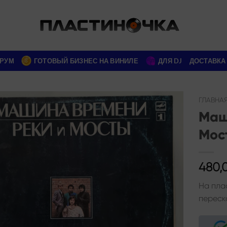
РУМ
ГОТОВЫЙ БИЗНЕС НА ВИНИЛЕ
ДЛЯ DJ
ДОСТАВКА
ГЛАВНА
Маш
Add to
Мос
wishlist
480,
На пла
переск