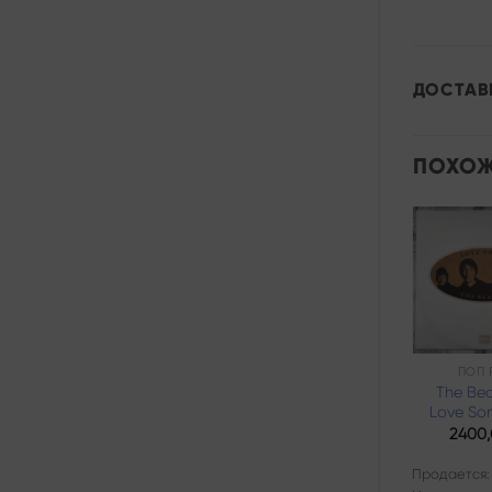
ДОСТАВ
ПОХОЖ
Add to
wishlist
РОК
ПОП 
Chris Norman –
The Bea
Different Shades
Love So
4800,00
₽
2400
Продается:
Продается: