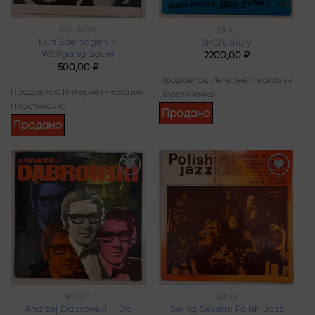
БИГ-БЕНД
ДЖАЗ
Kurt Edelhagen –
SHQ’s Story
Wolfgang Sauer
2200,00
₽
500,00
₽
Продается: Интернет-магазин
Продается: Интернет-магазин
Пластиночка
Пластиночка
Продано
Продано
Add to
Add to
wishlist
wishlist
ВОКАЛ
ДЖАЗ
Andrzej Dąbrowski – Do
Swing Session Polish Jazz