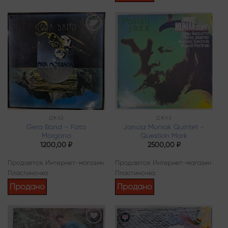
Add to
Add to
wishlist
wishlist
ДЖАЗ
ДЖАЗ
Gera Band – Fata
Janusz Muniak Quintet –
Morgana
Question Mark
1200,00
₽
2500,00
₽
Продается: Интернет-магазин
Продается: Интернет-магазин
Пластиночка
Пластиночка
Продано
Продано