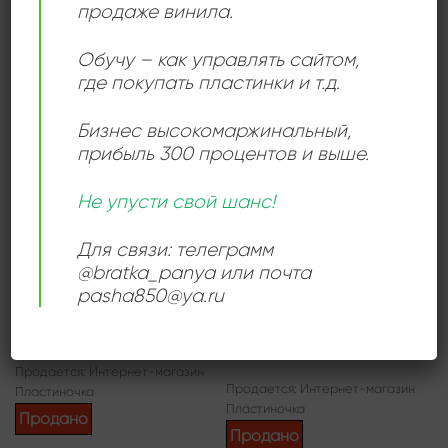
продаже винила.
Пластиночка
Продано
Продано
Обучу – как управлять сайтом,
где покупать пластинки и т.д.
Бизнес высокомаржинальный
,
Add to
Add to
wishlist
wishlist
прибыль 300 процентов и выше.
Не упусти свой шанс!
Для связи: телеграмм
@bratka_panya или почта
ДЖАЗ
БИГ-БЕНД
pasha850@ya.ru
Saturday Night Dance
Orchester Günter
Date
Oppenheimer – Der
Lustige Klimperkasten
300,00
₽
800,00
₽
Продается: Интернет-магазин
Продается: Интернет-магазин
Пластиночка
Пластиночка
Продано
Продано