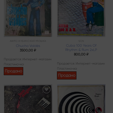
Add to
Add to
wishlist
wishlist
АФРО-КУБИНСКАЯ МУЗЫКА
SON
Cuba 100 Years Of
Chucho Valdés
Rhythm & Rum 2xLP
3500,00
₽
800,00
₽
Продается: Интернет-магазин
Продается: Интернет-магазин
Пластиночка
Пластиночка
Продано
Продано
Add to
Add to
wishlist
wishlist