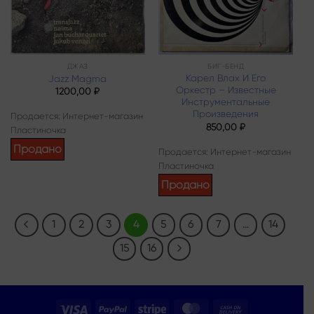
ДЖАЗ
БИГ-БЕНД
Карел Влах И Его
Jazz Magma
Оркестр – Известные
1200,00
₽
Инструментальные
Произведения
Продается: Интернет-магазин
850,00
₽
Пластиночка
Продано
Продается: Интернет-магазин
Пластиночка
Продано
1
2
3
4
5
6
7
…
14
15
16
Visa
PayPal
Stripe
MasterCard
Cash