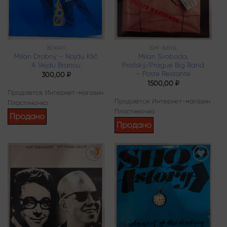
ВОКАЛ
БИГ-БЕНД
Milan Drobný – Najdu Klíč
Milan Svoboda,
A Vejdu Branou
Pražský/Prague Big Band
– Poste Restante
300,00
₽
1500,00
₽
Продается: Интернет-магазин
Продается: Интернет-магазин
Пластиночка
Пластиночка
Продано
Продано
Add to
Add to
wishlist
wishlist