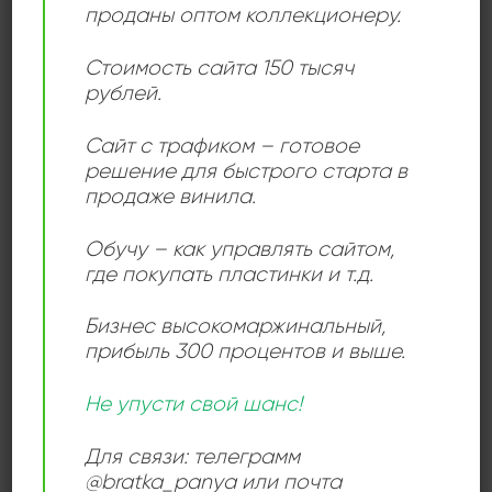
традиционного биг-бенд звучания, при этом каждая
проданы оптом коллекционеру.
композиция наполнена драйвом и
импровизационной свободой. Чёткая ритм-секция,
Стоимость сайта 150 тысяч
рублей.
плотные духовые партии и выразительные соло
создают ощущение живого выступления, а
Сайт с трафиком – готовое
качественная студийная запись позволяет услышать
решение для быстрого старта в
все нюансы игры музыкантов. Этот винил — находка
продаже винила.
для любителей джазовой коллекционной музыки
Восточной Европы и ценителей масштабных
Обучу – как управлять сайтом,
аранжировок.
где покупать пластинки и т.д.
Бизнес высокомаржинальный
,
прибыль 300 процентов и выше.
ДЕТАЛИ
Не упусти свой шанс!
ЛЕЙБЛ
Supraphon
Для связи: телеграмм
@bratka_panya или почта