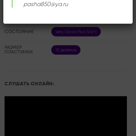
pasha850@ya.ru
Prague Big Band
,
ИСПОЛНИТЕЛЬ
Milan Svoboda
СОСТОЯНИЕ
Very Good Plus (VG+)
РАЗМЕР
12 дюймов
ПЛАСТИНКИ
СЛУШАТЬ ОНЛАЙН: