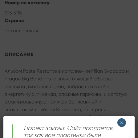
Номер по каталогу:
1115 3115
Страна:
Чехословакия
ОПИСАНИЕ
Альбом Poste Restante в исполнении Milan Svoboda и
Prague Big Band — это впечатляющий образец
чешской джазовой сцены, вобравший в себя
энергетику биг-бенда, сложные гармонии и богатую
аранжировочную палитру. Записанный и
выпущенный лейблом Supraphon, этот релиз
демонстрирует зрелое мастерство Свободы как
×
композитора и бэнд-лидера. Музыка альбома
Проект закрыт. Сайт продается,
сочетает элементы фьюжн, джаз-фанка и
так как все пластинки были