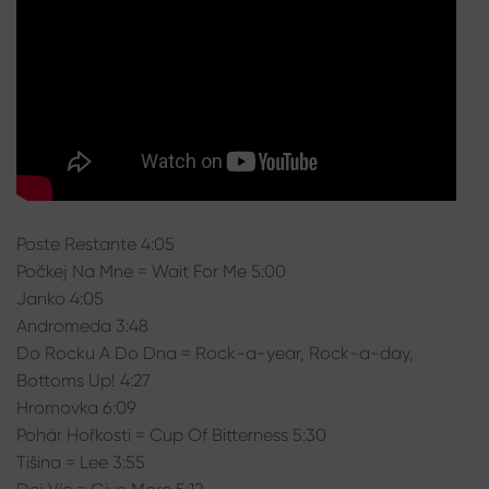
Poste Restante 4:05
Počkej Na Mne = Wait For Me 5:00
Janko 4:05
Andromeda 3:48
Do Rocku A Do Dna = Rock-a-year, Rock-a-day,
Bottoms Up! 4:27
Hromovka 6:09
Pohár Hořkosti = Cup Of Bitterness 5:30
Tišina = Lee 3:55