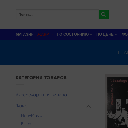
Skip
to
Искать:
content
МАГАЗИН
ЖАНР
ПО СОСТОЯНИЮ
ПО ЦЕНЕ
ФО
ГЛА
КАТЕГОРИИ ТОВАРОВ
Аксессуары для винила
Жанр
Non-Music
Блюз