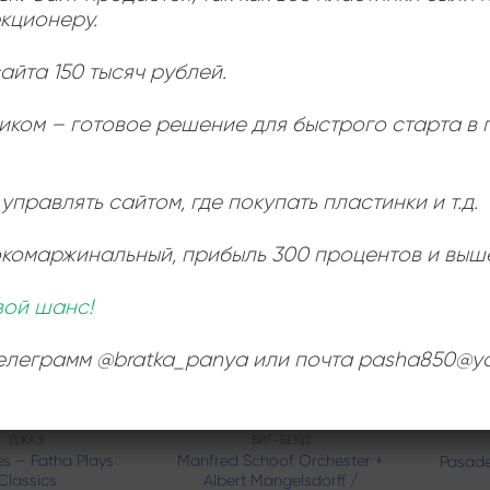
кционеру.
er Studio Brno –
Jiří Stivín & Rudolf Dašek
Anth
ht And Day
Tandem – Tandem
Musi
1080,00
₽
1440,00
₽
айта 150 тысяч рублей.
Интернет-магазин
Продается: Интернет-магазин
Продается
иком – готовое решение для быстрого старта в
Пластиночка
Пластиноч
Продано
Продан
управлять сайтом, где покупать пластинки и т.д.
окомаржинальный
, прибыль 300 процентов и выш
Add to
Add to
wishlist
wishlist
вой шанс!
телеграмм @bratka_panya или почта pasha850@ya
ДЖАЗ
БИГ-БЕНД
es – Fatha Plays
Manfred Schoof Orchester +
Pasade
Classics
Albert Mangelsdorff /