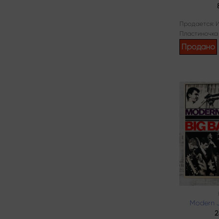
Продается: 
Пластиночка
Продано
Modern J
2