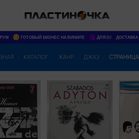
РУМ
ГОТОВЫЙ БИЗНЕС НА ВИНИЛЕ
ДЛЯ DJ
ДОСТАВКА
ВНАЯ
/
КАТАЛОГ
/
ЖАНР
/
ДЖАЗ
/
СТРАНИЦА 
Add to
Add to
wishlist
wishlist