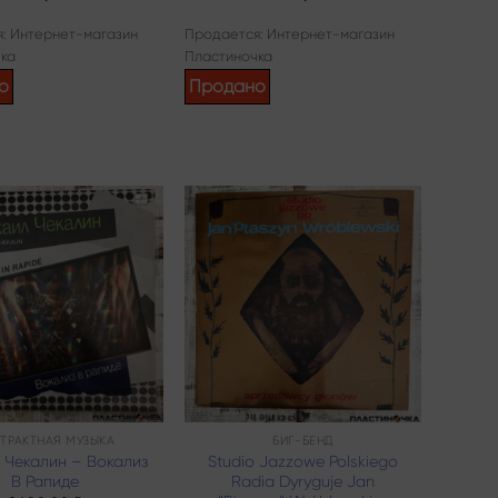
: Интернет-магазин
Продается: Интернет-магазин
ка
Пластиночка
о
Продано
Add to
Add to
wishlist
wishlist
ТРАКТНАЯ МУЗЫКА
БИГ-БЕНД
 Чекалин – Вокализ
Studio Jazzowe Polskiego
В Рапиде
Radia Dyryguje Jan