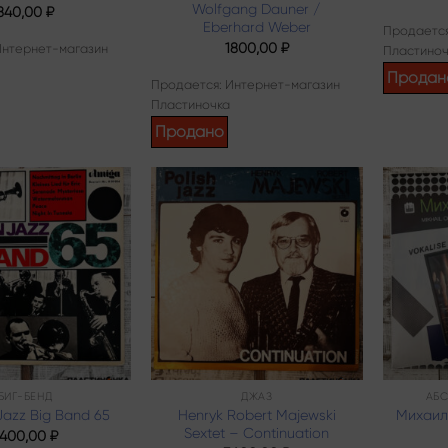
Wolfgang Dauner /
840,00
₽
Eberhard Weber
Продается
1800,00
₽
Интернет-магазин
Пластиноч
Продан
Продается: Интернет-магазин
Пластиночка
Продано
Add to
Add to
wishlist
wishlist
БИГ-БЕНД
ДЖАЗ
АБС
Henryk Robert Majewski
Михаил
azz Big Band 65
Sextet – Continuation
400,00
₽