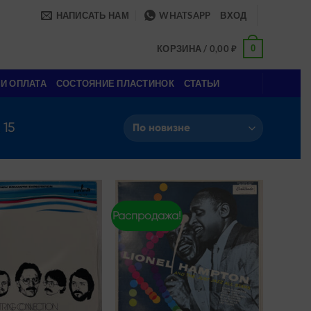
НАПИСАТЬ НАМ
WHATSAPP
ВХОД
0
КОРЗИНА /
0,00
₽
 И ОПЛАТА
СОСТОЯНИЕ ПЛАСТИНОК
СТАТЬИ
15
Распродажа!
Add to
Add to
wishlist
wishlist