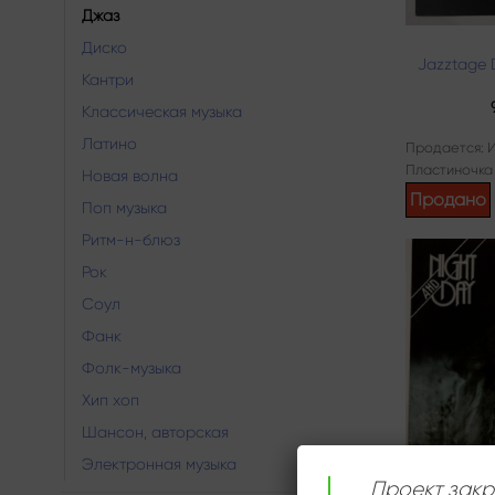
Джаз
Диско
Jazztage 
Кантри
Классическая музыка
Латино
Продается: 
Пластиночка
Новая волна
Продано
Поп музыка
Ритм-н-блюз
Рок
Соул
Фанк
Фолк-музыка
Хип хоп
Шансон, авторская
Электронная музыка
Проект закр