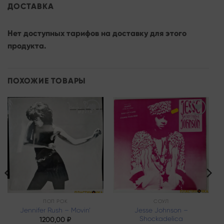
ДОСТАВКА
Нет доступных тарифов на доставку для этого
продукта.
ПОХОЖИЕ ТОВАРЫ
Add to
Add to
wishlist
wishlist
ПОП РОК
СОУЛ
Jesse Johnson –
Jennifer Rush – Movin’
Shockadelica
1200,00
₽