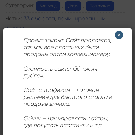
Категории:
,
,
Биг-бенд
Джаз
Поп музыка
Метки:
33 оборота
,
ламинированный
конверт
×
Проект закрыт. Сайт продается,
так как все пластинки были
проданы оптом коллекционеру.
Стоимость сайта 150 тысяч
ИНФОРМАЦИЯ
рублей.
Сайт с трафиком – готовое
Год выпуска:
решение для быстрого старта в
1979
продаже винила.
Номер по каталогу:
Обучу – как управлять сайтом,
8113 0067
где покупать пластинки и т.д.
Страна: