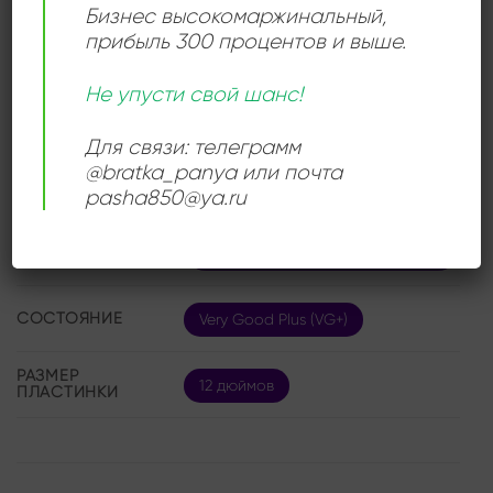
Чехословакия
Бизнес высокомаржинальный
,
прибыль 300 процентов и выше.
ДЕТАЛИ
Не упусти свой шанс!
Для связи: телеграмм
ЛЕЙБЛ
Panton
@bratka_panya или почта
pasha850@ya.ru
Czechoslovak Radio Dance
ИСПОЛНИТЕЛЬ
Orchestra
СОСТОЯНИЕ
Very Good Plus (VG+)
РАЗМЕР
12 дюймов
ПЛАСТИНКИ