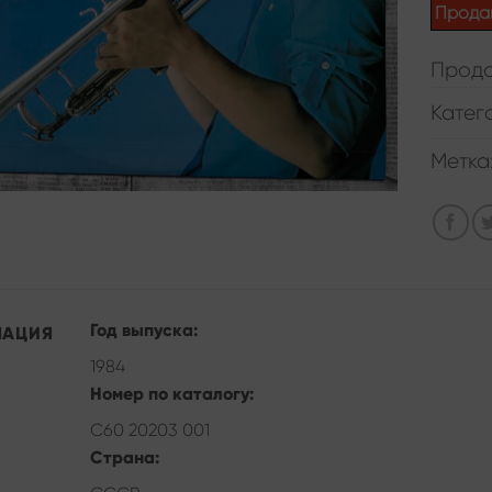
Прода
Прода
Катег
Метка
Год выпуска:
МАЦИЯ
1984
Номер по каталогу:
C60 20203 001
Страна: