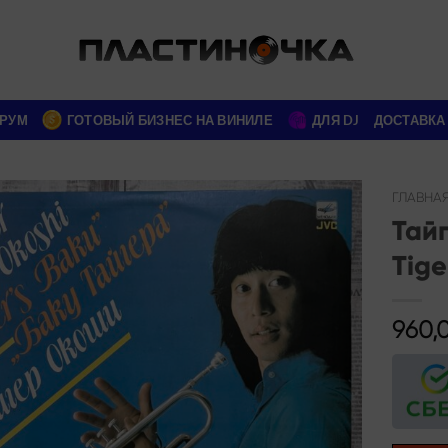
РУМ
ГОТОВЫЙ БИЗНЕС НА ВИНИЛЕ
ДЛЯ DJ
ДОСТАВКА
ГЛАВНА
Тайг
Add to
Tige
wishlist
960,