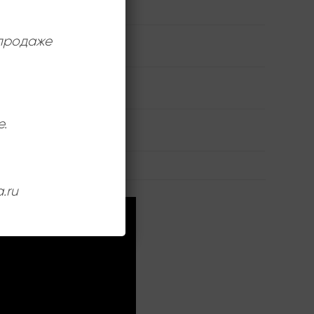
Мелодия
 продаже
Tiger Okoshi
Near Mint (NM/M-)
е.
12 дюймов
.ru