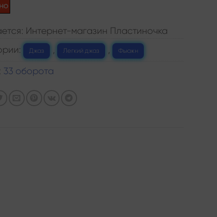
но
ется: Интернет-магазин Пластиночка
ории:
,
,
Джаз
Легкий джаз
Фьюжн
:
33 оборота