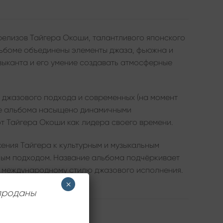
релизов Тайгера Окоши, талантливого японского
альбоме объединены элементы джаза, фьюжна и
зыканта и его умение создавать атмосферные
 джазового подхода и современных (на момент
ие альбома насыщено динамичными
т Тайгера Окоши как лидера своего времени.
жения Тайгера к культурным и музыкальным
ным подходом. Название альбома подчёркивает
к международному стилю джазового исполнения.
×
 проданы