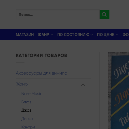
Skip
to
Искать:
content
МАГАЗИН
ЖАНР
ПО СОСТОЯНИЮ
ПО ЦЕНЕ
ФО
КАТЕГОРИИ ТОВАРОВ
Аксессуары для винила
Жанр
Non-Music
Блюз
Джаз
Диско
Кантри