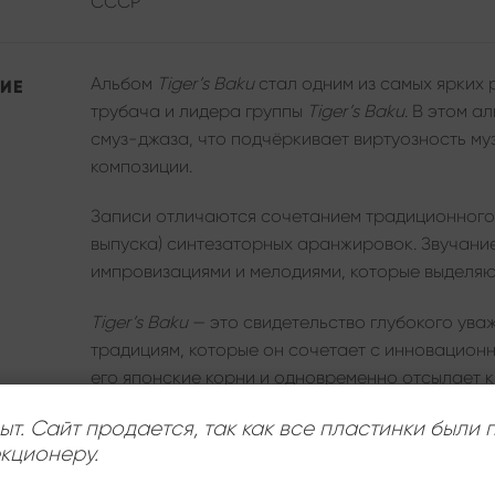
СССР
Альбом
Tiger’s Baku
стал одним из самых ярких 
ИЕ
трубача и лидера группы
Tiger’s Baku
. В этом 
смуз-джаза, что подчёркивает виртуозность му
композиции.
Записи отличаются сочетанием традиционного
выпуска) синтезаторных аранжировок. Звучан
импровизациями и мелодиями, которые выделяю
Tiger’s Baku
— это свидетельство глубокого ува
традициям, которые он сочетает с инновацион
его японские корни и одновременно отсылает 
ыт. Сайт продается, так как все пластинки были
кционеру.