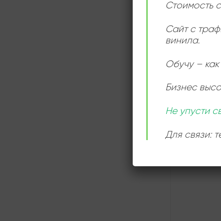
Стоимость с
Сайт с траф
винила.
Обучу – как 
Бизнес выс
Не упусти с
Для связи: 
СЛУШАТ
ОНЛАЙН