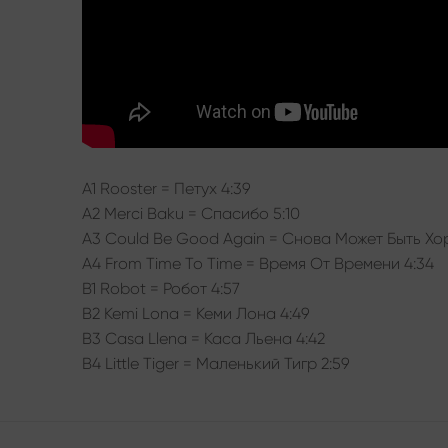
A1 Rooster = Петух 4:39
A2 Merci Baku = Спасибо 5:10
A3 Could Be Good Again = Снова Может Быть Хо
A4 From Time To Time = Время От Времени 4:34
B1 Robot = Робот 4:57
B2 Kemi Lona = Кеми Лона 4:49
B3 Casa Llena = Каса Льена 4:42
B4 Little Tiger = Маленький Тигр 2:59