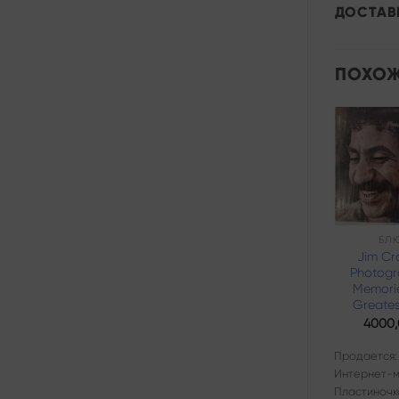
ДОСТАВ
ПОХОЖ
Add to
wishlist
СОУЛ
БЛ
Millie Jackson –
Jim Cr
Get It Out’cha
Photogr
System
Memorie
Greates
960,00
₽
4000
Продается:
Продается:
Интернет-магазин
Интернет-м
Пластиночка
Пластиночк