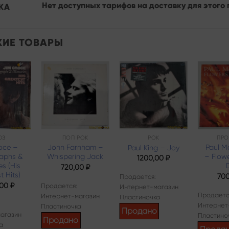
Нет доступных тарифов на доставку для этого 
КА
ИЕ ТОВАРЫ
Add to
Add to
Add to
wishlist
wishlist
wishlist
ЮЗ
ПОП РОК
РОК
ПРО
oce –
John Farnham –
Paul M
Paul King – Joy
aphs &
Whispering Jack
– Flowe
1200,00
₽
s (His
D
720,00
₽
t Hits)
70
Продается:
,00
₽
Продается:
Интернет-магазин
Продаетс
Интернет-магазин
Пластиночка
Интернет
Пластиночка
Продано
агазин
Пластино
Продано
а