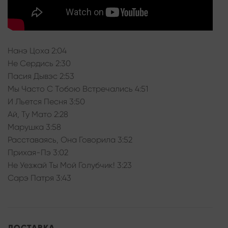
Нанэ Цоха 2:04
Не Сердись 2:30
Пасия Дывэс 2:53
Мы Часто С Тобою Встречались 4:51
И Льется Песня 3:50
Ай, Ту Мато 2:28
Марушка 3:58
Расставаясь, Она Говорила 3:52
Прихая-Пэ 3:02
Не Уезжай Ты Мой Голубчик! 3:23
Сарэ Патря 3:43
ДОСТАВКА