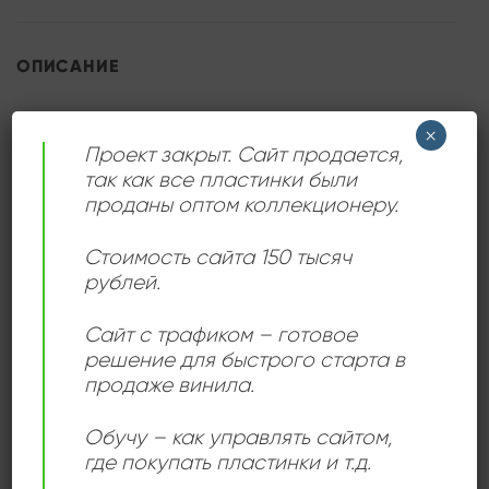
ОПИСАНИЕ
Виниловая пластинка заслуженной артистки России.
×
Белый лейбл.
Проект закрыт. Сайт продается,
так как все пластинки были
проданы оптом коллекционеру.
Стоимость сайта 150 тысяч
ДЕТАЛИ
рублей.
Сайт с трафиком – готовое
ЛЕЙБЛ
Мелодия
решение для быстрого старта в
продаже винила.
ИСПОЛНИТЕЛЬ
Татьяна Филимонова
Обучу – как управлять сайтом,
где покупать пластинки и т.д.
СОСТОЯНИЕ
Near Mint (NM/M-)