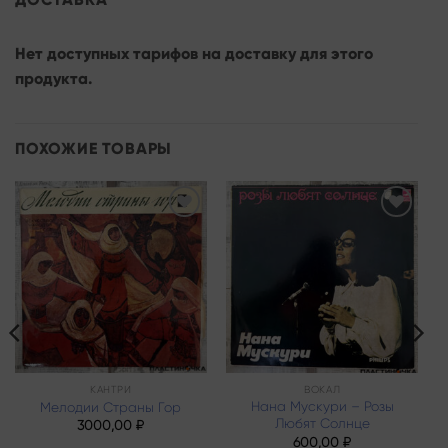
Нет доступных тарифов на доставку для этого
продукта.
ПОХОЖИЕ ТОВАРЫ
Add to
Add to
wishlist
wishlist
КАНТРИ
ВОКАЛ
Нана Мускури – Розы
Мелодии Страны Гор
Любят Солнце
3000,00
₽
600,00
₽