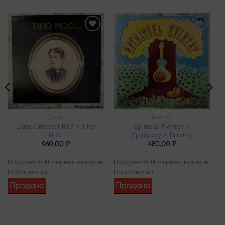
Add to
Add to
wishlist
wishlist
ДЖАЗ
КАНТРИ
Jazz Orkestar RTB – Tiho
Spirituál Kvintet –
Noći
Spirituály A Balady
960,00
₽
480,00
₽
Продается: Интернет-магазин
Продается: Интернет-магазин
Пластиночка
Пластиночка
Продано
Продано