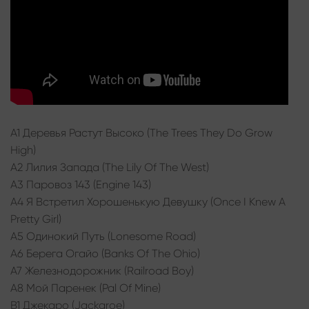
A1 Деревья Растут Высоко (The Trees They Do Grow
High)
A2 Лилия Запада (The Lily Of The West)
A3 Паровоз 143 (Engine 143)
A4 Я Встретил Хорошенькую Девушку (Once I Knew A
Pretty Girl)
A5 Одинокий Путь (Lonesome Road)
A6 Берега Огайо (Banks Of The Ohio)
A7 Железнодорожник (Railroad Boy)
A8 Мой Паренек (Pal Of Mine)
B1 Джекаро (Jackaroe)