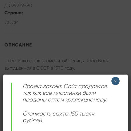
Д 029279-80
Страна:
СССР
ОПИСАНИЕ
Пластинка фолк знаменитой певицы Joan Baez
выпущенная в СССР в 1970 году.
×
Проект закрыт. Сайт продается,
так как все пластинки были
ДЕТАЛИ
проданы оптом коллекционеру.
Стоимость сайта 150 тысяч
ЛЕЙБЛ
Мелодия
рублей.