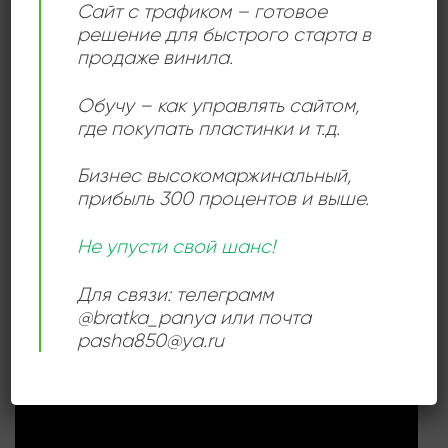
Сайт с трафиком – готовое
ИСПОЛНИТЕЛЬ
Joan Baez
решение для быстрого старта в
продаже винила.
СОСТОЯНИЕ
Very Good (VG)
Обучу – как управлять сайтом,
где покупать пластинки и т.д.
РАЗМЕР ПЛАСТИНКИ
12 дюймов
Бизнес высокомаржинальный
,
прибыль 300 процентов и выше.
СЛУШАТЬ ОНЛАЙН:
Не упусти свой шанс!
Для связи: телеграмм
@bratka_panya или почта
pasha850@ya.ru