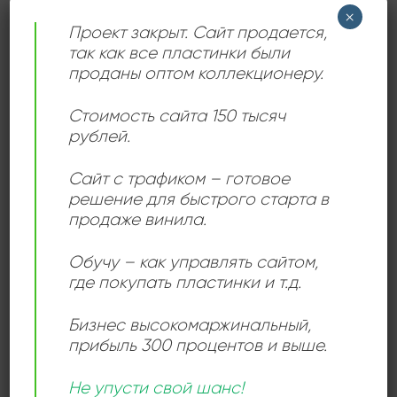
×
Проект закрыт. Сайт продается,
так как все пластинки были
ЛЕЙБЛ
Мелодия
проданы оптом коллекционеру.
ИСПОЛНИТЕЛЬ
Riccardo Fogli
Стоимость сайта 150 тысяч
рублей.
СОСТОЯНИЕ
Near Mint (NM/M-)
Сайт с трафиком – готовое
решение для быстрого старта в
продаже винила.
РАЗМЕР ПЛАСТИНКИ
12 дюймов
Обучу – как управлять сайтом,
где покупать пластинки и т.д.
СЛУШАТЬ ОНЛАЙН:
Бизнес высокомаржинальный
,
прибыль 300 процентов и выше.
Не упусти свой шанс!