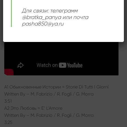
Для связи: телеграмм
@bratka_panya или почта
pasha850@ya.ru
A1 Обыкновенные Истории = Storie Di Tutti I Giorni
Written By – M. Fabrizio / R. Fogli / G. Morra
3:51
A2 Это Любовь = E’ L’Amore
Written By – M. Fabrizio / R. Fogli / G. Morra
3:25