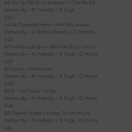
A3 Что Ты Об Этом Знаешь? = Сhe Ne Sai
Written By – M. Fabrizio / R. Fogli
3:43
A4 Не Покидай Меня = Non Mi Lasciare
Written By – D. Baldan Bembo / S. Fabrizio
4:26
A5 На Исходе Дня = Alla Fine Di Un Lavoro
Written By – M. Fabrizio / R. Fogli / G. Morra
4:25
B1 Грусть = Malinconia
Written By – M. Fabrizio / R. Fogli / G. Morra
4:05
B2 Я — Не Таков = Io No
Written By – M. Fabrizio / R. Fogli / G. Morra
3:46
B3 Сцена Любви = Scene Da Un Amore
Written By – M. Fabrizio / R. Fogli / G. Morra
4:14