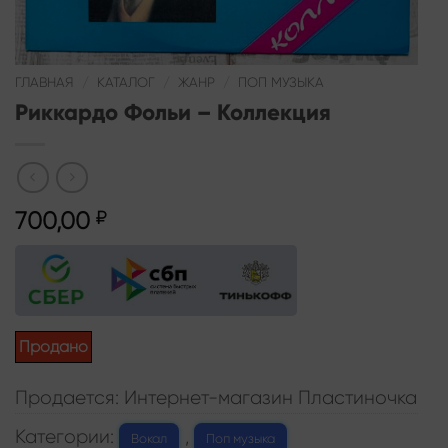
ГЛАВНАЯ
/
КАТАЛОГ
/
ЖАНР
/
ПОП МУЗЫКА
Риккардо Фольи – Коллекция
700,00
₽
Продано
Продается: Интернет-магазин Пластиночка
Категории:
,
Вокал
Поп музыка