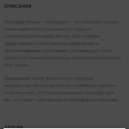
ОПИСАНИЕ
Риккардо Фольи – Коллекция — это сборник лучших
песен известного итальянского певца и
композитора Риккардо Фольи. Этот альбом
представляет собой выборку лирических и
проникновенных композиций, отражающих стиль
одного из самых романтичных артистов итальянской
поп-сцены.
Изысканный вокал Фольи и его глубокие,
мелодичные песни сделали его любимцем публики
по всему миру. Этот релиз идеально подходит для
тех, кто ценит чувственные и атмосферные мелодии.
ДЕТАЛИ