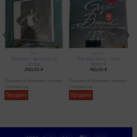
Add to
Add to
wishlist
wishlist
РОК
ДИСКО
Rainbow – Bent Out Of
The Gap Band – Gap
Shape
Band VI
2160,00
₽
960,00
₽
Продается: Интернет-магазин
Продается: Интернет-магазин
Пластиночка
Пластиночка
Продано
Продано