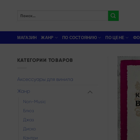
Skip
to
Искать:
content
МАГАЗИН
ЖАНР
ПО СОСТОЯНИЮ
ПО ЦЕНЕ
ФО
КАТЕГОРИИ ТОВАРОВ
Аксессуары для винила
Жанр
Non-Music
Блюз
Джаз
Диско
Кантри