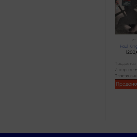
Add to
wishlist
ПОП РОК
РО
Wet Wet Wet –
Paul Kin
Popped In
1200
Souled Out
960,00
₽
Продается:
Интернет-м
Продается:
Пластиночк
Интернет-магазин
Продан
Пластиночка
Продано