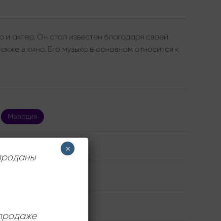
р и актер. Он стал известен благодаря своей
акже в кино. Его музыка в основном относится к
Мелодия
Claudio Villa
×
 проданы
Very Good Plus (VG+)
12 дюймов
 продаже