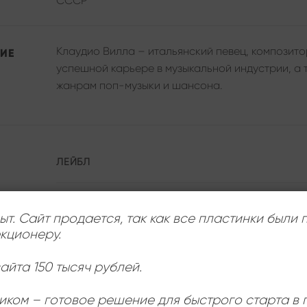
СССР
Клаудио Вилла – итальянский певец, композито
ИЕ
успешной карьере в музыкальной индустрии, а т
жанрам поп-музыки и шансона.
ЛЕЙБЛ
ИСПОЛНИТЕЛЬ
ыт. Сайт продается, так как все пластинки были
кционеру.
СОСТОЯНИЕ
айта 150 тысяч рублей.
РАЗМЕР ПЛАСТИНКИ
иком – готовое решение для быстрого старта в