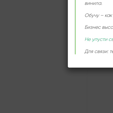
винила.
Обучу – как 
СЛУШАТ
ОНЛАЙН
Бизнес выс
Не упусти с
Для связи: 