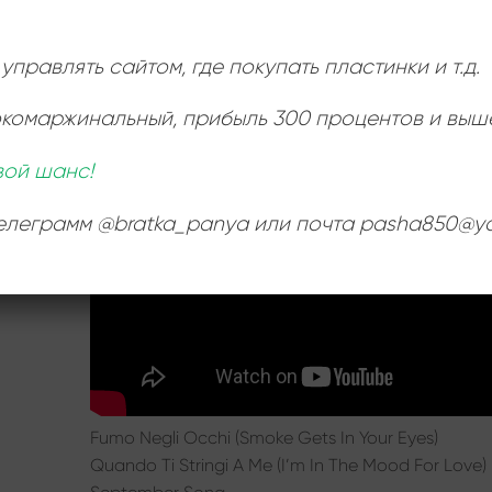
управлять сайтом, где покупать пластинки и т.д.
Ь
:
окомаржинальный
, прибыль 300 процентов и выш
вой шанс!
телеграмм @bratka_panya или почта pasha850@ya
Fumo Negli Occhi (Smoke Gets In Your Eyes)
Quando Ti Stringi A Me (I’m In The Mood For Love)