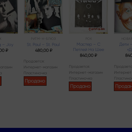
Add to
Add to
Add to
wishlist
wishlist
wishlist
К
РИТМ-Н-БЛЮЗ
РОК
НОВА
Мастер – С
Дети 
g – Joy
St. Paul – St. Paul
Петлей На Шее
«Д
,00
₽
480,00
₽
840,00
₽
84
Продается:
Продается:
Продаетс
агазин
Интернет-магазин
Интернет-магазин
Интернет
а
Пластиночка
Пластиночка
Пластино
о
Продано
Продано
Прода