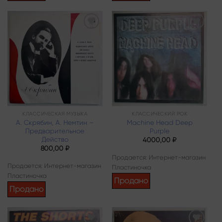
Add to
Add to
wishlist
wishlist
КЛАССИЧЕСКАЯ МУЗЫКА
КЛАССИЧЕСКИЙ РОК
А. Скрябин, А. Немтин –
Machine Head Deep
Предварительное
Purple
Действо
4000,00
₽
800,00
₽
Продается: Интернет-магазин
Продается: Интернет-магазин
Пластиночка
Пластиночка
Продано
Продано