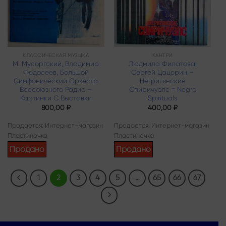
КЛАССИЧЕСКАЯ МУЗЫКА
КАНТРИ
М. Мусоргский, Владимир
Людмила Филатова,
Федосеев, Большой
Сергей Цацорин –
Симфонический Оркестр
Негритянские
Всесоюзного Радио –
Спиричуэлс = Negro
Картинки С Выставки
Spirituals
800,00
₽
400,00
₽
Продается: Интернет-магазин
Продается: Интернет-магазин
Пластиночка
Пластиночка
Продано
Продано
1
2
3
4
5
…
65
66
67