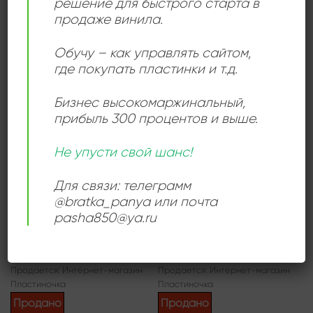
решение для быстрого старта в
Продается: Интернет-магазин
Продается: Интернет-магазин
продаже винила.
Пластиночка
Пластиночка
Продано
Продано
Обучу – как управлять сайтом,
где покупать пластинки и т.д.
Add to
Add to
Бизнес высокомаржинальный
,
wishlist
wishlist
прибыль 300 процентов и выше.
Не упусти свой шанс!
Для связи: телеграмм
@bratka_panya или почта
КЛАССИЧЕСКАЯ МУЗЫКА
ПОП МУЗЫКА
pasha850@ya.ru
Сергей Прокофьев –
Новелла Матвеева –
Евгений Онегин – 2LP
Стихи И Песни
600,00
₽
1500,00
₽
Продается: Интернет-магазин
Продается: Интернет-магазин
Пластиночка
Пластиночка
Продано
Продано