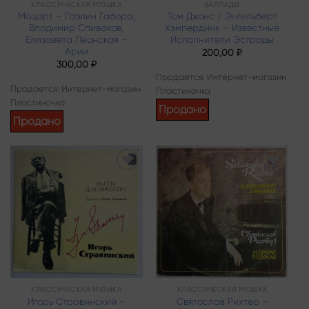
КЛАССИЧЕСКАЯ МУЗЫКА
БАЛЛАДЫ
Моцарт – Гаэлин Габора,
Том Джонс / Энгельберт
Владимир Спиваков,
Хэмпердинк – Известные
Елизавета Леонская –
Исполнители Эстрады
Арии
200,00
₽
300,00
₽
Продается: Интернет-магазин
Продается: Интернет-магазин
Пластиночка
Пластиночка
Продано
Продано
Add to
Add to
wishlist
wishlist
КЛАССИЧЕСКАЯ МУЗЫКА
КЛАССИЧЕСКАЯ МУЗЫКА
Игорь Стравинский –
Святослав Рихтер –