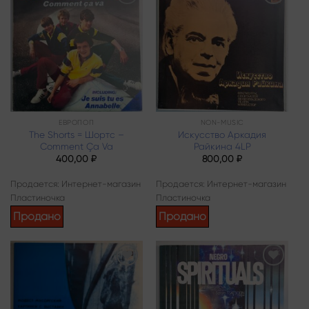
Add to
Add to
wishlist
wishlist
ЕВРОПОП
NON-MUSIC
The Shorts = Шортс –
Искусство Аркадия
Comment Ça Va
Райкина 4LP
400,00
₽
800,00
₽
Продается: Интернет-магазин
Продается: Интернет-магазин
Пластиночка
Пластиночка
Продано
Продано
Add to
Add to
wishlist
wishlist