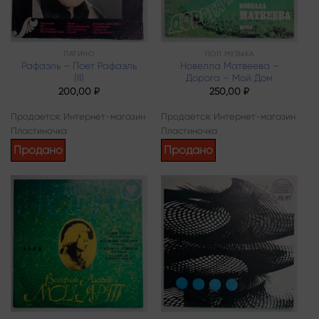
ЛАТИНО
ПОП МУЗЫКА
Рафаэль – Поет Рафаэль
Новелла Матвеева –
(II)
Дорога – Мой Дом
200,00
₽
250,00
₽
Продается: Интернет-магазин
Продается: Интернет-магазин
Пластиночка
Пластиночка
Продано
Продано
Add to
Add to
wishlist
wishlist