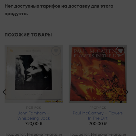
Нет доступных тарифов на доставку для этого
продукта.
ПОХОЖИЕ ТОВАРЫ
Add to
Add to
wishlist
wishlist
ПОП РОК
ПРОГ-РОК
John Farnham –
Paul McCartney – Flowers
Whispering Jack
In The Dirt
720,00
₽
700,00
₽
Продается: Интернет-магазин
Продается: Интернет-магазин