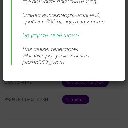
где покупать пластинки и т.д.
Бизнес высокомаржинальный
,
прибыль 300 процентов и выше.
ДЕТАЛИ
Не упусти свой шанс!
ЛЕЙБЛ
Для связи: телеграмм
Beat Box
@bratka_panya или почта
pasha850@ya.ru
ИСПОЛНИТЕЛЬ
More Or Less
СОСТОЯНИЕ
Very Good Plus (VG+)
РАЗМЕР ПЛАСТИНКИ
12 дюймов