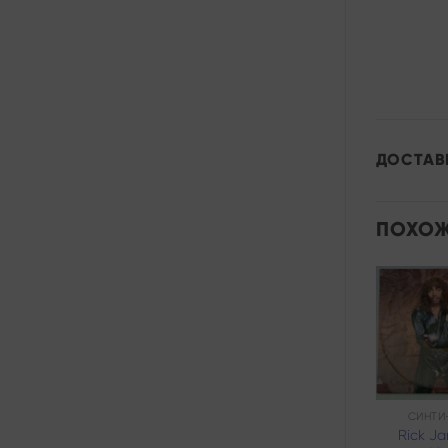
ДОСТАВ
ПОХОЖ
Add to
wishlist
ДИСКО
СИНТИ
Adrian Enescu –
Rick J