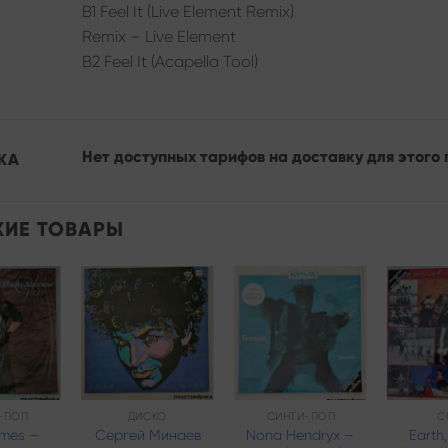
B1 Feel It (Live Element Remix)
Remix – Live Element
B2 Feel It (Acapella Tool)
Нет доступных тарифов на доставку для этого 
КА
ИЕ ТОВАРЫ
Add to
Add to
Add to
wishlist
wishlist
wishlist
-ПОП
ДИСКО
СИНТИ-ПОП
С
ames –
Сергей Минаев
Nona Hendryx –
Earth