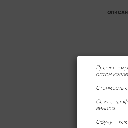
ОПИСАН
Проект закр
ДЕТАЛИ
оптом колле
Стоимость с
Сайт с траф
винила.
Обучу – как 