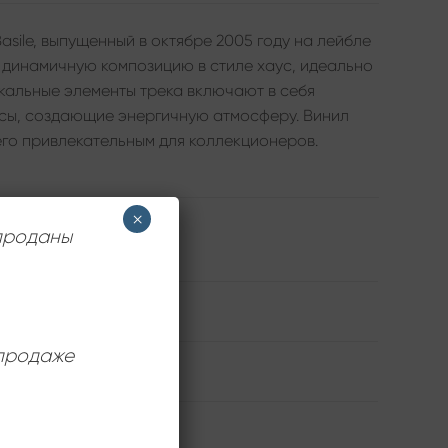
Basile, выпущенный в октябре 2005 году на лейбле
й динамичную композицию в стиле хаус, идеально
кальные элементы трека включают в себя
басы, создающие энергичную атмосферу. Винил
его привлекательным для коллекционеров.
×
 проданы
Gossip Records
Sal Basile
 продаже
Very Good Plus (VG+)
12 дюймов