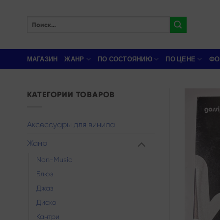
Skip
to
Искать:
content
МАГАЗИН
ЖАНР
ПО СОСТОЯНИЮ
ПО ЦЕНЕ
ФО
КАТЕГОРИИ ТОВАРОВ
Аксессуары для винила
Жанр
Non-Music
Блюз
Джаз
Диско
Кантри