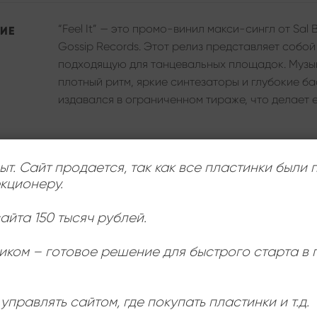
“Feel It” — это промо-винил макси-сингл от Sal 
ИЕ
Gossip Records. Этот релиз представляет собо
подходящую для танцевальных площадок. Музы
плотный ритм, яркие синтезаторы и глубокие 
издавался в ограниченном тиражe, что делает 
ыт. Сайт продается, так как все пластинки были
ЛЕЙБЛ
кционеру.
айта 150 тысяч рублей.
ИСПОЛНИТЕЛЬ
иком – готовое решение для быстрого старта в
СОСТОЯНИЕ
управлять сайтом, где покупать пластинки и т.д.
РАЗМЕР ПЛАСТИНКИ