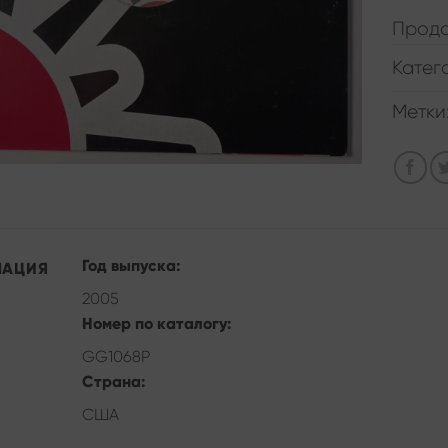
Прода
Катег
Метки
Год выпуска:
МАЦИЯ
2005
Номер по каталогу:
GG1068P
Страна:
США