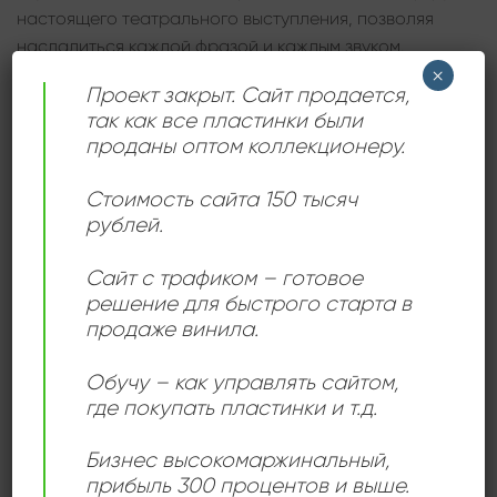
настоящего театрального выступления, позволяя
насладиться каждой фразой и каждым звуком.
Кристально чистое звучание и качественное
×
Проект закрыт. Сайт продается,
исполнение делают эту пластинку незаменимой для
так как все пластинки были
коллекционеров и ценителей искусства Михаила
проданы оптом коллекционеру.
Жванецкого.
Стоимость сайта 150 тысяч
Не упустите возможность приобрести эту
рублей.
уникальную виниловую пластинку и погрузиться в
мир остроумия и интеллектуального юмора
Сайт с трафиком – готовое
Михаила Жванецкого. Будьте готовы к улыбкам,
решение для быстрого старта в
смеху и обостренному восприятию окружающей
продаже винила.
реальности. Закажите “Монологи” прямо сейчас и
добавьте эту прекрасную пластинку в свою
Обучу – как управлять сайтом,
коллекцию!
где покупать пластинки и т.д.
Бизнес высокомаржинальный
,
прибыль 300 процентов и выше.