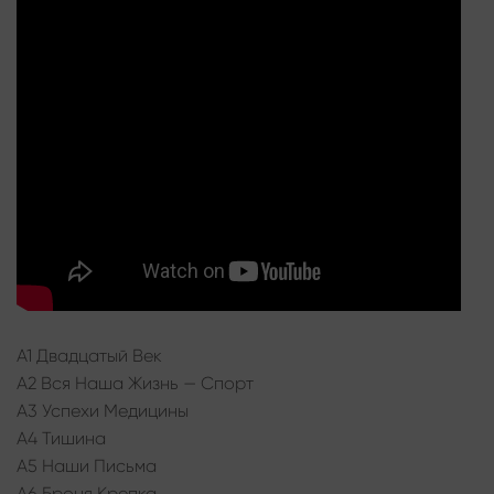
A1 Двадцатый Век
A2 Вся Наша Жизнь — Спорт
A3 Успехи Медицины
A4 Тишина
A5 Наши Письма
A6 Броня Крепка