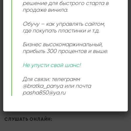
решение для быстрого старта в
продаже винила.
ДЕТАЛИ
Обучу – как управлять сайтом,
где покупать пластинки и т.д.
ЛЕЙБЛ
Aprelevka Sound Inc.
Бизнес высокомаржинальный
,
прибыль 300 процентов и выше.
ИСПОЛНИТЕЛЬ
Вилли Токарев
Не упусти свой шанс!
СОСТОЯНИЕ
Very Good Plus (VG+)
Для связи: телеграмм
@bratka_panya или почта
РАЗМЕР ПЛАСТИНКИ
12 дюймов
pasha850@ya.ru
СЛУШАТЬ ОНЛАЙН: