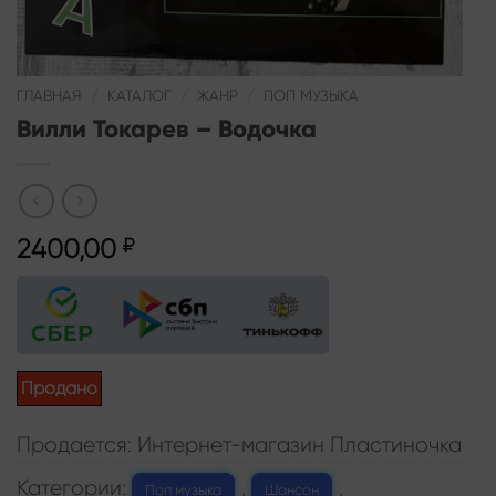
ГЛАВНАЯ
/
КАТАЛОГ
/
ЖАНР
/
ПОП МУЗЫКА
Вилли Токарев – Водочка
2400,00
₽
Продано
Продается: Интернет-магазин Пластиночка
Категории:
,
,
Поп музыка
Шансон