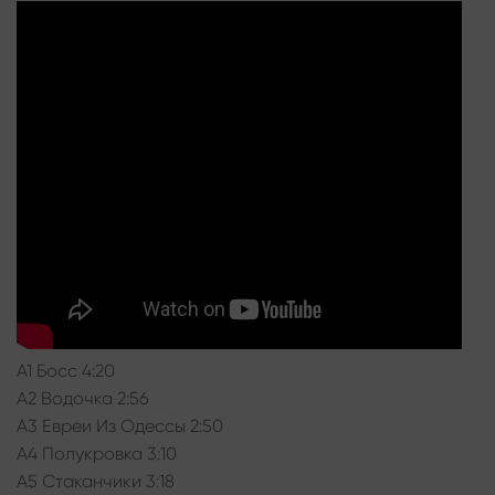
A1 Босс 4:20
A2 Водочка 2:56
A3 Евреи Из Одессы 2:50
A4 Полукровка 3:10
A5 Стаканчики 3:18