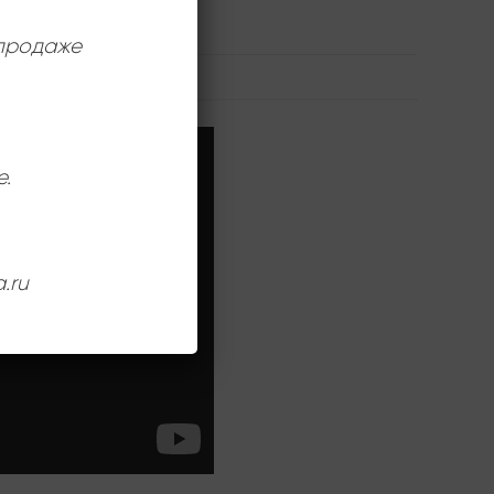
12 дюймов
 продаже
е.
.ru