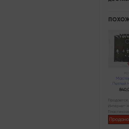
ПОХОЖ
Add to
wishlist
СОУЛ
РО
Earth, Wind &
Масте
Fire – Touch The
Петлей 
World
840,
1440,00
₽
Продается:
Продается:
Интернет-м
Интернет-магазин
Пластиночк
Пластиночка
Продан
Продано