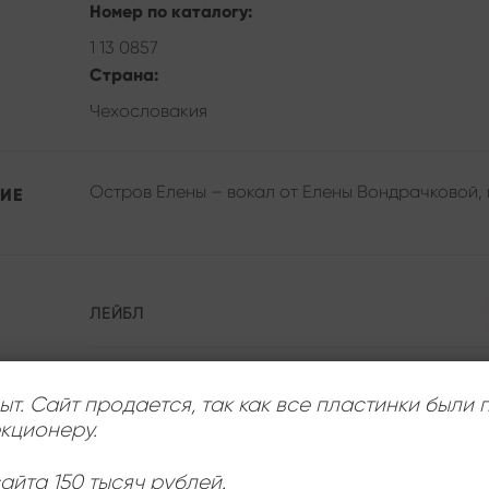
Номер по каталогу:
1 13 0857
Страна:
Чехословакия
Остров Елены – вокал от Елены Вондрачковой, в 
ИЕ
ЛЕЙБЛ
ИСПОЛНИТЕЛЬ
ыт. Сайт продается, так как все пластинки были
кционеру.
СОСТОЯНИЕ
айта 150 тысяч рублей.