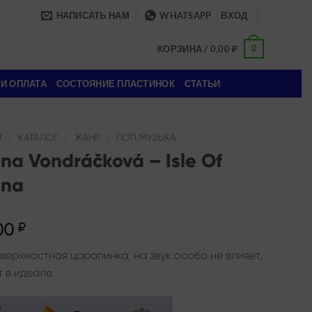
НАПИСАТЬ НАМ
WHATSAPP
ВХОД
0
КОРЗИНА /
0,00
₽
 И ОПЛАТА
СОСТОЯНИЕ ПЛАСТИНОК
СТАТЬИ
Я
/
КАТАЛОГ
/
ЖАНР
/
ПОП МУЗЫКА
na Vondráčková – Isle Of
ena
00
₽
оверхностная царапинка, на звук особо не влияет,
 в идеале.