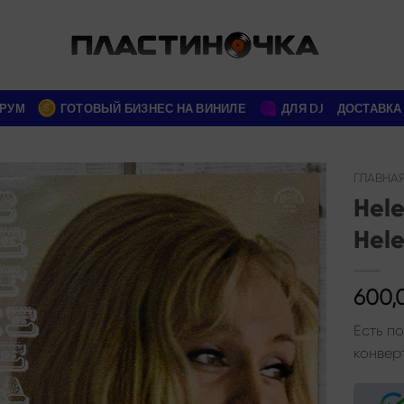
РУМ
ГОТОВЫЙ БИЗНЕС НА ВИНИЛЕ
ДЛЯ DJ
ДОСТАВКА
ГЛАВНА
Hele
Add to
Hel
wishlist
600,
Есть п
конверт