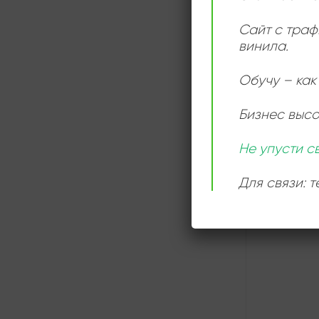
Сайт с траф
винила.
Обучу – как 
СЛУШАТ
ОНЛАЙН
Бизнес выс
Не упусти с
Для связи: 