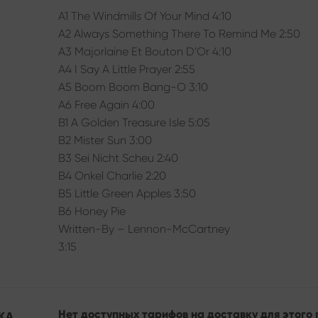
A1 The Windmills Of Your Mind 4:10
A2 Always Something There To Remind Me 2:50
A3 Majorlaine Et Bouton D’Or 4:10
A4 I Say A Little Prayer 2:55
A5 Boom Boom Bang-O 3:10
A6 Free Again 4:00
B1 A Golden Treasure Isle 5:05
B2 Mister Sun 3:00
B3 Sei Nicht Scheu 2:40
B4 Onkel Charlie 2:20
B5 Little Green Apples 3:50
B6 Honey Pie
Written-By – Lennon-McCartney
3:15
Нет доступных тарифов на доставку для этого 
КА