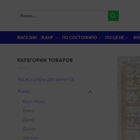
Skip
to
Искать:
content
МАГАЗИН
ЖАНР
ПО СОСТОЯНИЮ
ПО ЦЕНЕ
ФО
КАТЕГОРИИ ТОВАРОВ
Аксессуары для винила
Жанр
Non-Music
Блюз
Джаз
Диско
Кантри