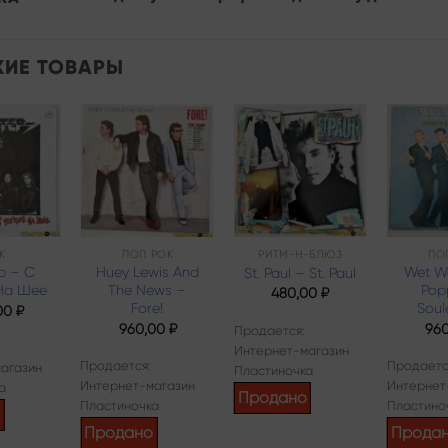
ИЕ ТОВАРЫ
Add to
Add to
Add to
wishlist
wishlist
wishlist
К
ПОП РОК
РИТМ-Н-БЛЮЗ
ПО
р – С
Huey Lewis And
Wet W
St. Paul – St. Paul
На Шее
The News –
Pop
480,00
₽
Fore!
Soul
00
₽
960,00
₽
96
Продается:
Интернет-магазин
Продается:
Продаетс
агазин
Пластиночка
Интернет-магазин
Интернет
а
Продано
Пластиночка
Пластино
о
Продано
Прода