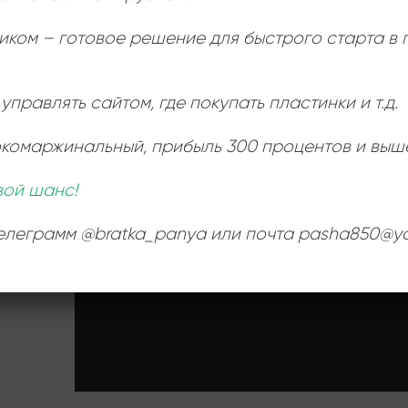
РАЗМЕР ПЛАСТИНКИ
иком – готовое решение для быстрого старта в
управлять сайтом, где покупать пластинки и т.д.
Ь
:
окомаржинальный
, прибыль 300 процентов и выш
вой шанс!
телеграмм @bratka_panya или почта pasha850@ya