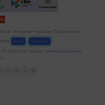
но
ется: Интернет-магазин Пластиночка
ории:
,
Вокал
Поп музыка
:
33 оборота
,
repress
,
ламинированный
рт