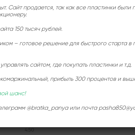
ыт. Сайт продается, так как все пластинки были
кционеру.
Ь
:
айта 150 тысяч рублей.
иком – готовое решение для быстрого старта в
управлять сайтом, где покупать пластинки и т.д.
окомаржинальный
, прибыль 300 процентов и выш
вой шанс!
телеграмм @bratka_panya или почта pasha850@ya
A1 Píseň V Písni
4:50