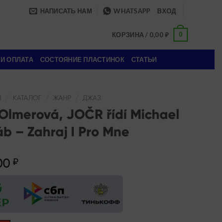
НАПИСАТЬ НАМ
WHATSAPP
ВХОД
0
КОРЗИНА /
0,00
₽
 И ОПЛАТА
СОСТОЯНИЕ ПЛАСТИНОК
СТАТЬИ
Я
/
КАТАЛОГ
/
ЖАНР
/
ДЖАЗ
Olmerová, JOČR řídí Michael
b – Zahraj I Pro Mne
00
₽