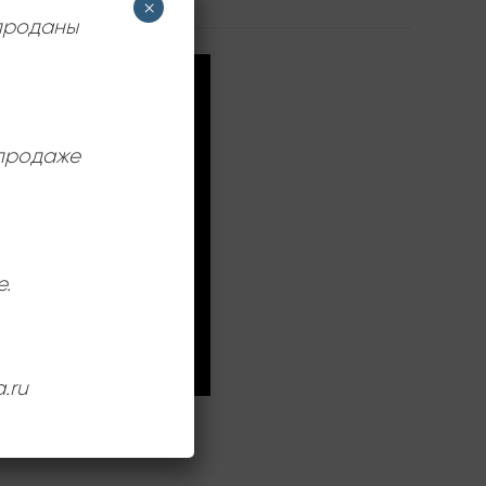
×
 проданы
 продаже
е.
.ru