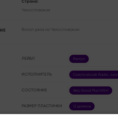
Страна:
Чехословакия
Вокал джаз из Чехословакии.
ИЕ
ЛЕЙБЛ
Panton
ИСПОЛНИТЕЛЬ
Czechoslovak Radio Jazz
СОСТОЯНИЕ
Very Good Plus (VG+)
РАЗМЕР ПЛАСТИНКИ
12 дюймов