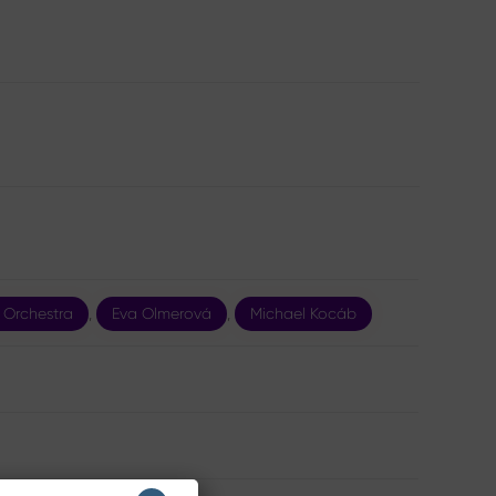
 Orchestra
,
Eva Olmerová
,
Michael Kocáb