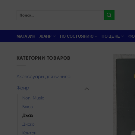
Skip
to
Искать:
content
МАГАЗИН
ЖАНР
ПО СОСТОЯНИЮ
ПО ЦЕНЕ
ФО
КАТЕГОРИИ ТОВАРОВ
Аксессуары для винила
Жанр
Non-Music
Блюз
Джаз
Диско
Кантри