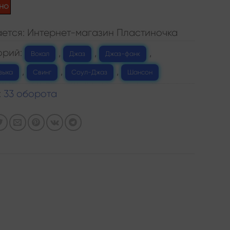
но
ется: Интернет-магазин Пластиночка
орий:
,
,
,
Вокал
Джаз
Джаз-фанк
,
,
,
зыка
Свинг
Соул-Джаз
Шансон
:
33 оборота