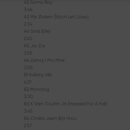
A2 Sonny Boy
3:46
A3 Pár Zlatem Šitých Let (Joey)
2:34
A4 Smíš (Elle)
2:45
A5 Ja-Da
3:55
A6 Zahraj I Pro Mne
3:05
B1 Květiny Vět
4:31
B2 Monolog
3:30
B3 K Vám Toužím Jít (Headed For A Fall)
3:45
B4 Chtěla Jsem Být Hrou
2:57