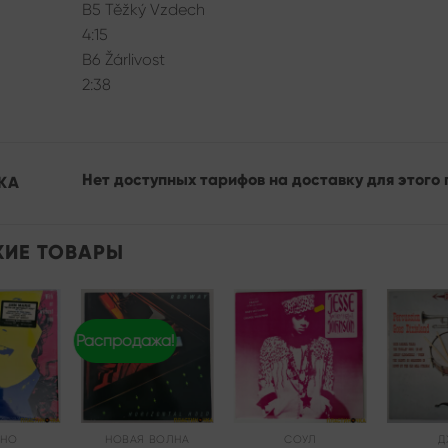
B5 Těžký Vzdech
4:15
B6 Žárlivost
2:38
Нет доступных тарифов на доставку для этого 
КА
ИЕ ТОВАРЫ
Распродажа!
Add to
Add to
Add to
wishlist
wishlist
wishlist
ИНО
НОВАЯ ВОЛНА
СОУЛ
Д