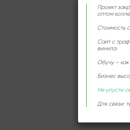
Проект закр
оптом колле
СЛУШАТ
ОНЛАЙН
Стоимость с
Сайт с траф
винила.
Обучу – как 
Бизнес выс
Не упусти с
Для связи: 