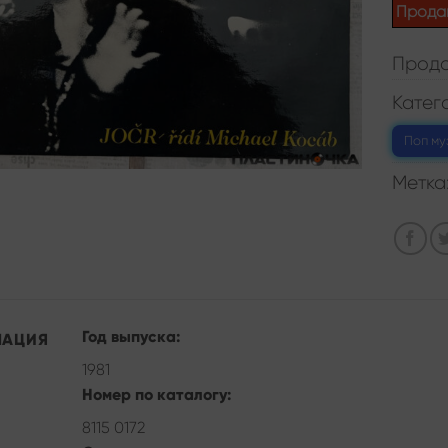
Прода
Прода
Катег
Поп му
Метка
Год выпуска:
МАЦИЯ
1981
Номер по каталогу:
8115 0172