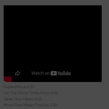
Superstitious 4:35
Let The Good Times Rock 4:04
Open Your Heart 4:04
More Than Meets The Eye 3:20