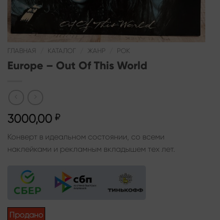
ГЛАВНАЯ
/
КАТАЛОГ
/
ЖАНР
/
РОК
Europe – Out Of This World
3000,00
₽
Конверт в идеальном состоянии, со всеми
наклейками и рекламным вкладышем тех лет.
Продано