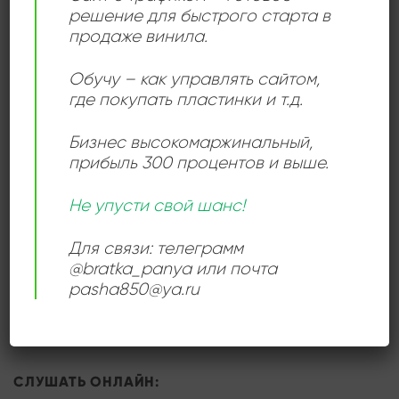
решение для быстрого старта в
продаже винила.
ДЕТАЛИ
Обучу – как управлять сайтом,
где покупать пластинки и т.д.
ЛЕЙБЛ
Epic
Бизнес высокомаржинальный
,
прибыль 300 процентов и выше.
ИСПОЛНИТЕЛЬ
Europe
Не упусти свой шанс!
СОСТОЯНИЕ
Very Good Plus (VG+)
Для связи: телеграмм
@bratka_panya или почта
РАЗМЕР ПЛАСТИНКИ
12 дюймов
pasha850@ya.ru
СЛУШАТЬ ОНЛАЙН: