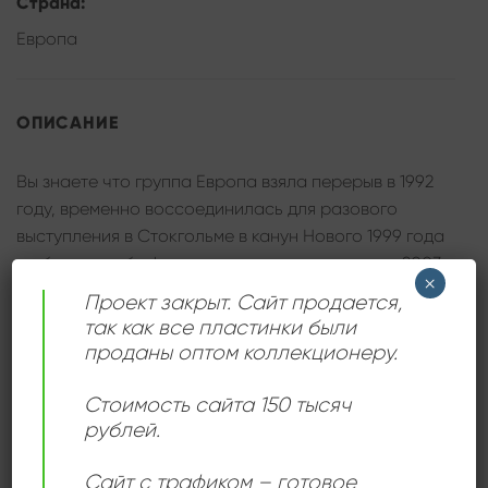
Страна:
Европа
ОПИСАНИЕ
Вы знаете что группа Европа взяла перерыв в 1992
году, временно воссоединилась для разового
выступления в Стокгольме в канун Нового 1999 года
и объявила об официальном воссоединении в 2003
×
году.
Проект закрыт. Сайт продается,
Состав группы на этой пластинке
так как все пластинки были
– Joey Tempest : Vocals
проданы оптом коллекционеру.
– John Norum : Guitars
– John Levén : Bass
Стоимость сайта 150 тысяч
– Mic Michaeli : Keyboards
рублей.
– Ian Haugland : Drums, Percussion
Сайт с трафиком – готовое