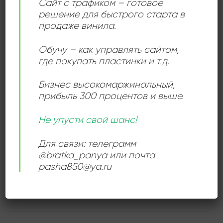
Сайт с трафиком – готовое
из величайших исполнителей своего времени.
решение для быстрого старта в
продаже винила.
Обучу – как управлять сайтом,
ДЕТАЛИ
где покупать пластинки и т.д.
Бизнес высокомаржинальный
,
ЛЕЙБЛ
Мелодия
прибыль 300 процентов и выше.
ИСПОЛНИТЕЛЬ
Elton John
Не упусти свой шанс!
Для связи: телеграмм
СОСТОЯНИЕ
Near Mint (NM/M-)
@bratka_panya или почта
pasha850@ya.ru
РАЗМЕР ПЛАСТИНКИ
12 дюймов