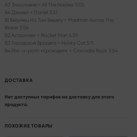
А3 Злословие = All The Nasties 5:05
А4 Дэниел = Daniel 3:51
В1 Безумец На Том Берегу = Madman Across The
Water 5:56
В2 Астронавт = Rocket Man 4:39
В3 Городской Бродяга = Honky Cat 5:11
В4 Рок-н-ролл «Крокодил» = Crocodile Rock 3:54
ДОСТАВКА
Нет доступных тарифов на доставку для этого
продукта.
ПОХОЖИЕ ТОВАРЫ