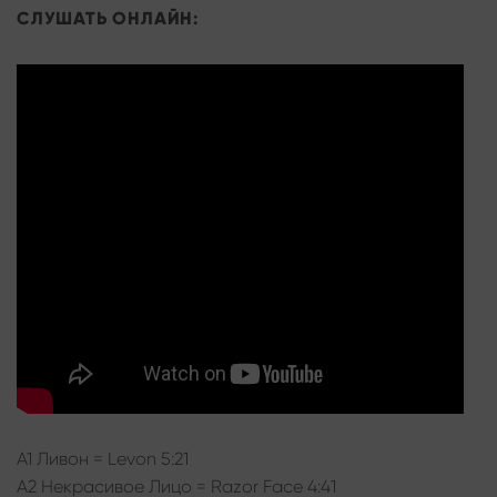
СЛУШАТЬ ОНЛАЙН:
А1 Ливон = Levon 5:21
А2 Некрасивое Лицо = Razor Face 4:41