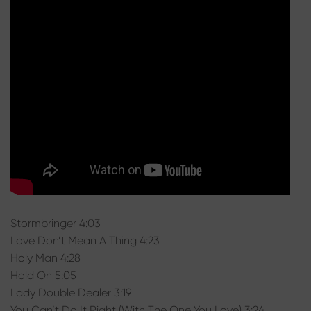
Stormbringer 4:03
Love Don’t Mean A Thing 4:23
Holy Man 4:28
Hold On 5:05
Lady Double Dealer 3:19
You Can’t Do It Right (With The One You Love) 3:24