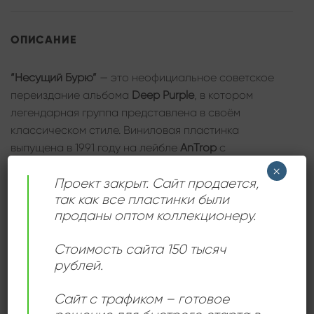
ОПИСАНИЕ
“Несущий Бурю”
— это неофициальное советское
переиздание альбома
Deep Purple
, в котором
легендарная группа представлена в своём
классическом стиле. Виниловая пластинка
выпущена в 1991 году на лейбле
AnTrop
с
оригинальным оформлением, яркие красные лейблы
×
Проект закрыт. Сайт продается,
с чёрным и синим шрифтом. Этот альбом включает
так как все пластинки были
культовые композиции в жанре хард-рока и
проданы оптом коллекционеру.
классического рока, отражая фирменное звучание
Deep Purple
— мощные гитарные рифы, виртуозные
Стоимость сайта 150 тысяч
соло и энергичный вокал.
рублей.
Сайт с трафиком – готовое