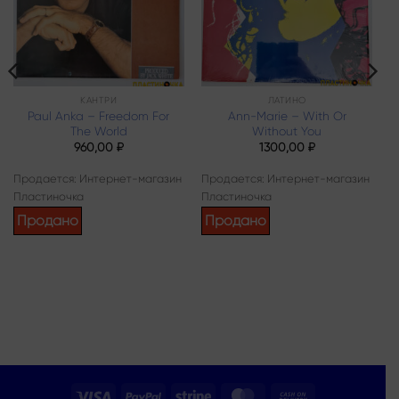
КАНТРИ
ЛАТИНО
Paul Anka – Freedom For
Ann-Marie – With Or
The World
Without You
960,00
₽
1300,00
₽
Продается: Интернет-магазин
Продается: Интернет-магазин
Пластиночка
Пластиночка
Продано
Продано
Visa
PayPal
Stripe
MasterCard
Cash