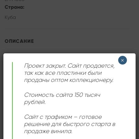
Страна:
Куба
ОПИСАНИЕ
Сама пластинка и конверт в отличном состоянии, но
×
Проект закрыт. Сайт продается,
есть видимая царапинка от иглы, поэтому снизил
так как все пластинки были
оценку и стоимость пластинки. На звук не влияет.
проданы оптом коллекционеру.
Стоимость сайта 150 тысяч
рублей.
ДЕТАЛИ
Сайт с трафиком – готовое
решение для быстрого старта в
ЛЕЙБЛ
Areito
продаже винила.