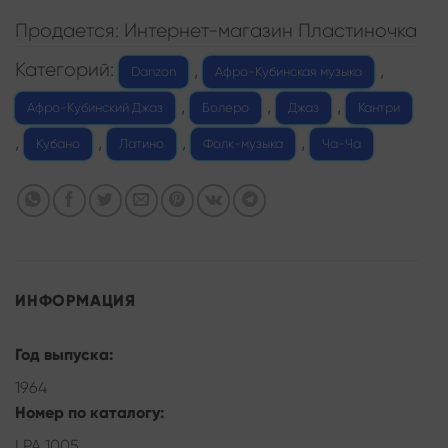
Продается: Интернет-магазин Пластиночка
Категорий:
,
,
Danzon
Афро-Кубинская музыка
,
,
,
Афро-Кубинский Джаз
Болеро
Джаз
Кантри
,
,
,
,
Кубано
Латино
Фолк-музыка
Ча-Ча
ИНФОРМАЦИЯ
Год выпуска:
1964
Номер по каталогу:
LPA 1005