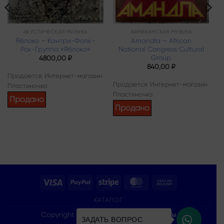
АКУСТИЧЕСКАЯ МУЗЫКА
АФРИКАНСКАЯ МУЗЫКА
Яблоко – Кантри-Фолк-
Amandla – African
Рок-Группа «Яблоко»
National Congress Cultural
Group
4800,00
₽
840,00
₽
Продается: Интернет-магазин
Продается: Интернет-магазин
Пластиночка
Пластиночка
Продано
Продано
Visa
PayPal
Stripe
MasterCard
Cash
On
КАТАЛОГ
Delivery
Copyright 2026 ©
Все права защищены
ЗАДАТЬ ВОПРОС