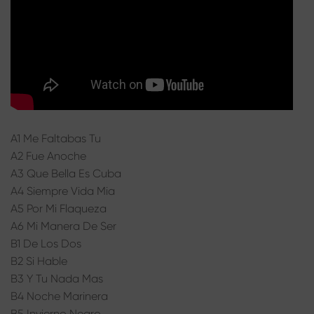
A1 Me Faltabas Tu
A2 Fue Anoche
A3 Que Bella Es Cuba
A4 Siempre Vida Mia
A5 Por Mi Flaqueza
A6 Mi Manera De Ser
B1 De Los Dos
B2 Si Hable
B3 Y Tu Nada Mas
B4 Noche Marinera
B5 Invierno Negro