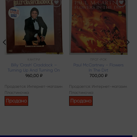
Add to
Add to
wishlist
wishlist
КАНТРИ
ПРОГ-РОК
Billy ‘Crash’ Craddock –
Paul McCartney – Flowers
Turning Up And Turning On
In The Dirt
960,00
₽
700,00
₽
Продается: Интернет-магазин
Продается: Интернет-магазин
Пластиночка
Пластиночка
Продано
Продано