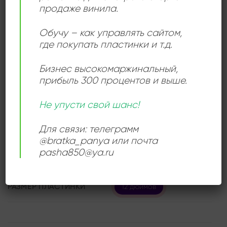
продаже винила.
мелодичную музыку эпохи 80-х и начала 90-х годов.
Обучу – как управлять сайтом,
где покупать пластинки и т.д.
ДЕТАЛИ
Бизнес высокомаржинальный
,
прибыль 300 процентов и выше.
ЛЕЙБЛ
Мелодия
Не упусти свой шанс!
ИСПОЛНИТЕЛЬ
Charizma
Для связи: телеграмм
@bratka_panya или почта
pasha850@ya.ru
СОСТОЯНИЕ
Near Mint (NM/M-)
РАЗМЕР ПЛАСТИНКИ
12 дюймов