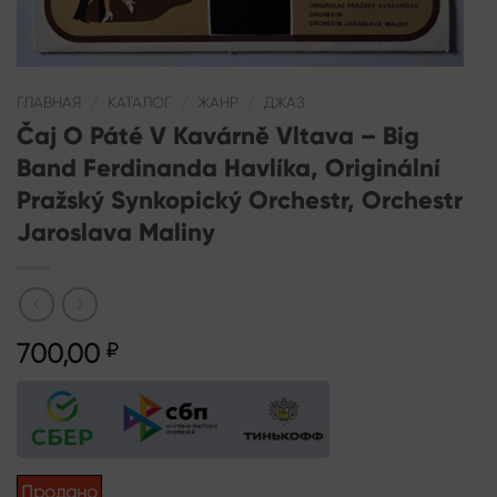
ГЛАВНАЯ
/
КАТАЛОГ
/
ЖАНР
/
ДЖАЗ
Čaj O Páté V Kavárně Vltava – Big
Band Ferdinanda Havlíka, Originální
Pražský Synkopický Orchestr, Orchestr
Jaroslava Maliny
700,00
₽
Продано