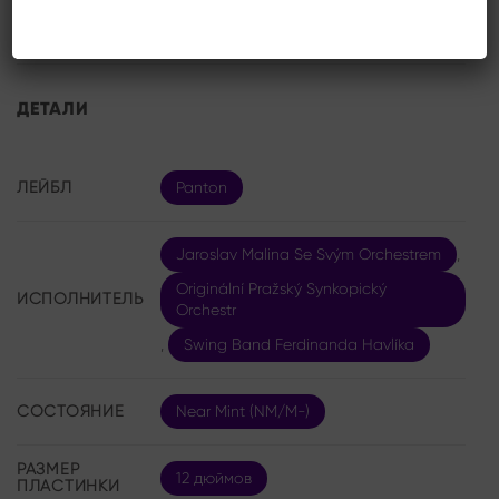
ДЕТАЛИ
ЛЕЙБЛ
Panton
Jaroslav Malina Se Svým Orchestrem
,
Originální Pražský Synkopický
ИСПОЛНИТЕЛЬ
Orchestr
,
Swing Band Ferdinanda Havlíka
СОСТОЯНИЕ
Near Mint (NM/M-)
РАЗМЕР
12 дюймов
ПЛАСТИНКИ