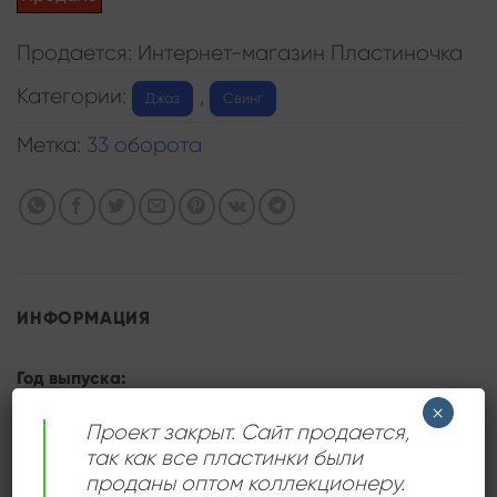
Продается: Интернет-магазин Пластиночка
Категории:
,
Джаз
Свинг
Метка:
33 оборота
ИНФОРМАЦИЯ
Год выпуска:
×
1983
Проект закрыт. Сайт продается,
Номер по каталогу:
так как все пластинки были
8113 0204
проданы оптом коллекционеру.