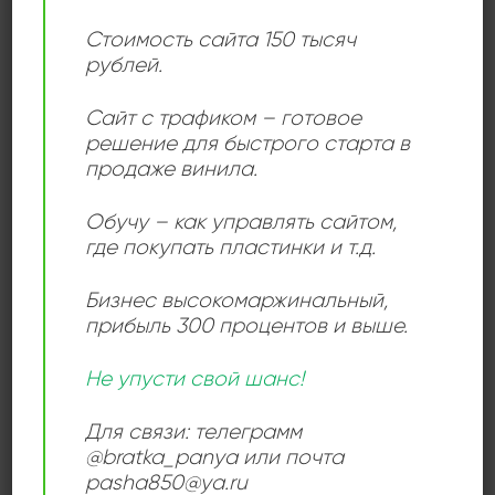
Страна:
Стоимость сайта 150 тысяч
Чехословакия
рублей.
Сайт с трафиком – готовое
ОПИСАНИЕ
решение для быстрого старта в
продаже винила.
Альбом Čaj O Páté V Kavárně Vltava переносит
слушателя в атмосферу послевоенных пражских
Обучу – как управлять сайтом,
где покупать пластинки и т.д.
кафе, где под звуки свинга и джаза оживала культура
старой Европы. На пластинке — сразу три
Бизнес высокомаржинальный
,
выдающихся чешских коллектива: Big Band
прибыль 300 процентов и выше.
Ferdinanda Havlíka, Originální Pražský Synkopický
Orchestr и Orchestr Jaroslava Maliny, объединённые
Не упусти свой шанс!
любовью к ретро-звучанию и изысканному
свинговому стилю. Издание 1983 года от лейбла
Для связи: телеграмм
Panton, выполненное в формате переиздания,
@bratka_panya или почта
порадует как коллекционеров, так и всех, кто ценит
pasha850@ya.ru
ностальгическую джазовую эстетику.