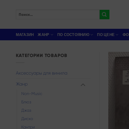
Skip
to
Искать:
content
МАГАЗИН
ЖАНР
ПО СОСТОЯНИЮ
ПО ЦЕНЕ
ФО
КАТЕГОРИИ ТОВАРОВ
Аксессуары для винила
Жанр
Non-Music
Блюз
Джаз
Диско
Кантри