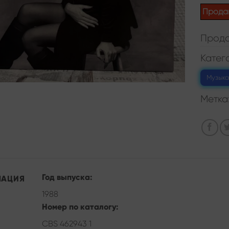
Прода
Прода
Катег
Музыка
Метка
Год выпуска:
МАЦИЯ
1988
Номер по каталогу:
CBS 462943 1