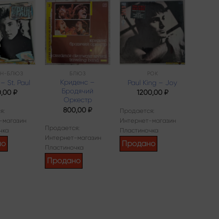
Add to
Add to
Add to
wishlist
wishlist
wishlist
-Н-БЛЮЗ
БЛЮЗ
РОК
Криденс –
Ann
 – St. Paul
Paul King – Joy
Бродячий
With 
0,00
₽
1200,00
₽
Оркестр
800,00
₽
1
я:
Продается:
-магазин
Интернет-магазин
Продается:
Продает
чка
Пластиночка
Интернет-магазин
Интерн
но
Продано
Пластиночка
Пласти
Продано
Прод