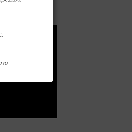
е.
.ru