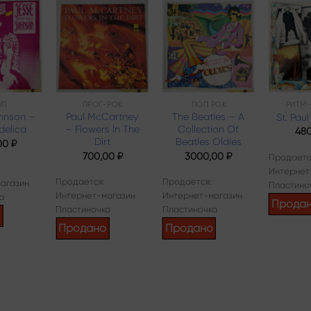
Add to
Add to
Add to
wishlist
wishlist
wishlist
УЛ
ПРОГ-РОК
ПОП РОК
РИТМ
hnson –
Paul McCartney
The Beatles – A
St. Paul
delica
– Flowers In The
Collection Of
48
Dirt
Beatles Oldies
00
₽
700,00
₽
3000,00
₽
Продаетс
Интернет
Продается:
Продается:
агазин
Пластино
Интернет-магазин
Интернет-магазин
а
Прода
Пластиночка
Пластиночка
о
Продано
Продано