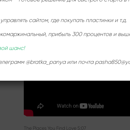
управлять сайтом, где покупать пластинки и т.д.
Ь
окомаржинальный
, прибыль 300 процентов и выш
:
вой шанс!
телеграмм @bratka_panya или почта pasha850@ya
The Places You Find Love 5:07