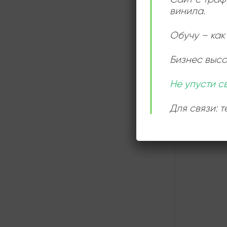
винила.
Обучу – как 
СЛУШАТ
Бизнес выс
ОНЛАЙН
Не упусти с
Для связи: 