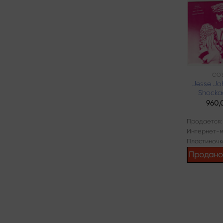
Add to
wishlist
КАНТРИ
СО
Billy ‘Crash’
Jesse Jo
Craddock –
Shocka
Turning Up And
960,
Turning On
960,00
₽
Продается:
Интернет-м
Продается:
Пластиночк
Интернет-магазин
Продан
Пластиночка
Продано