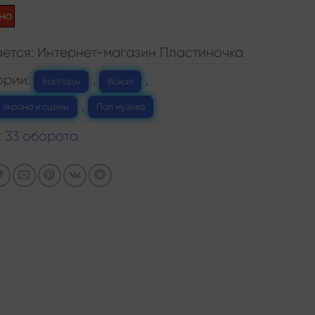
но
ется: Интернет-магазин Пластиночка
ории:
,
,
Баллады
Вокал
,
 экрана и сцены
Поп музыка
:
33 оборота