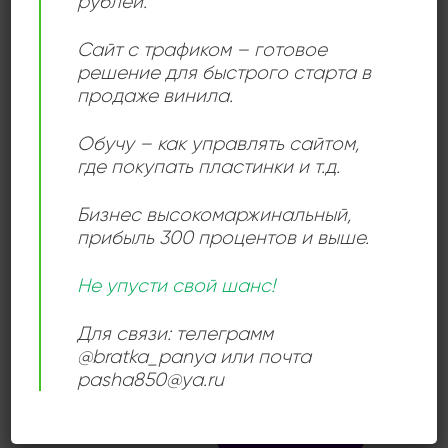
рублей.
хаусовые элементы с диско-афишами, создавая по-
настоящему захватывающую атмосферу.
Сайт с трафиком – готовое
решение для быстрого старта в
В этом альбоме можно услышать как оригинальные
продаже винила.
композиции, так и ремиксы, которые получили
широкое признание в клубной культуре того
Обучу – как управлять сайтом,
времени. В целом, альбом “Let’s Get Together”
где покупать пластинки и т.д.
является отличным примером работы Антуана
Кламанта в его лучшие годы.
Бизнес высокомаржинальный
,
прибыль 300 процентов и выше.
Не упусти свой шанс!
ДЕТАЛИ
Для связи: телеграмм
@bratka_panya или почта
pasha850@ya.ru
ЛЕЙБЛ
Unlimited Sounds
ИСПОЛНИТЕЛЬ
Antoine Clamaran