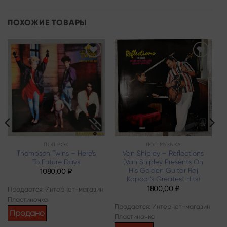
ПОХОЖИЕ ТОВАРЫ
Add to
Add to
wishlist
wishlist
ПОП РОК
ПОП МУЗЫКА
Thompson Twins – Here’s
Van Shipley – Reflections
To Future Days
(Van Shipley Presents On
His Golden Guitar Raj
1080,00
₽
Kapoor’s Greatest Hits)
1800,00
₽
Продается: Интернет-магазин
Пластиночка
Продается: Интернет-магазин
Продано
Пластиночка