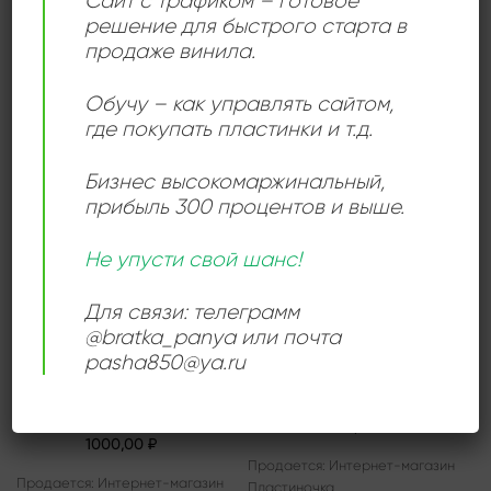
Сайт с трафиком – готовое
Shell – Turtle Rhapsody
1800,00
₽
решение для быстрого старта в
1000,00
₽
продаже винила.
Продается: Интернет-магазин
Продается: Интернет-магазин
Пластиночка
Пластиночка
Продано
Обучу – как управлять сайтом,
Продано
где покупать пластинки и т.д.
Бизнес высокомаржинальный
,
прибыль 300 процентов и выше.
Add to
Add to
wishlist
wishlist
Не упусти свой шанс!
Для связи: телеграмм
@bratka_panya или почта
pasha850@ya.ru
ЕВРО-ХАУС
DEEP HOUSE
X-Treme – I’m Your Boogie
One Dove – Fallen
Man
3000,00
₽
1000,00
₽
Продается: Интернет-магазин
Продается: Интернет-магазин
Пластиночка