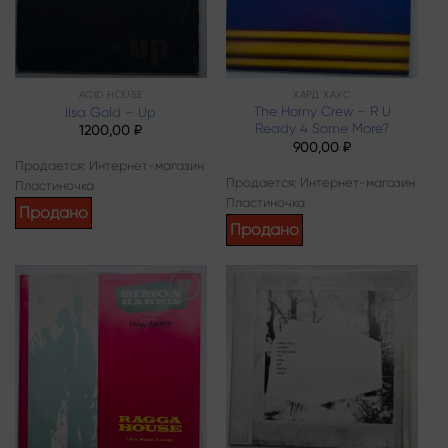
ACID HOUSE
ХАРД ХАУС
The Horny Crew – R U
Ilsa Gold – Up
Ready 4 Some More?
1200,00
₽
900,00
₽
Продается: Интернет-магазин
Продается: Интернет-магазин
Пластиночка
Пластиночка
Продано
Продано
Add to
Add to
wishlist
wishlist