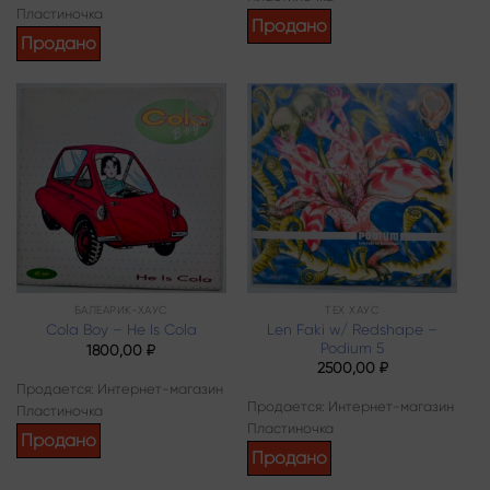
Пластиночка
Продано
Продано
Add to
Add to
wishlist
wishlist
БАЛЕАРИК-ХАУС
ТЕХ ХАУС
Len Faki w/ Redshape –
Cola Boy – He Is Cola
Podium 5
1800,00
₽
2500,00
₽
Продается: Интернет-магазин
Продается: Интернет-магазин
Пластиночка
Пластиночка
Продано
Продано