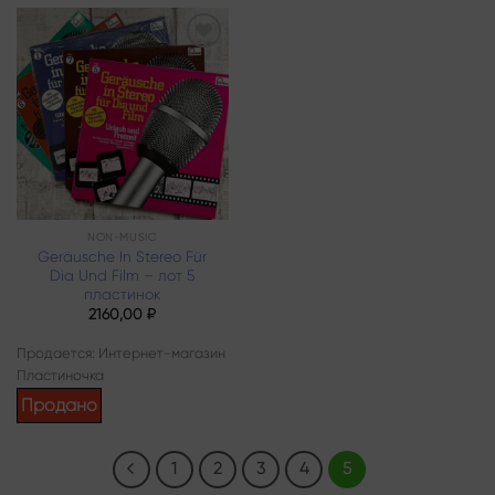
Add to
wishlist
NON-MUSIC
Geräusche In Stereo Für
Dia Und Film – лот 5
пластинок
2160,00
₽
Продается: Интернет-магазин
Пластиночка
Продано
1
2
3
4
5