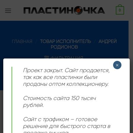
Skip
0
to
content
ГЛАВНАЯ
/
ТОВАР ИСПОЛНИТЕЛЬ
/
АНДРЕЙ
РОДИОНОВ
ФИЛЬТРАЦИЯ
×
Проект закрыт. Сайт продается,
так как все пластинки были
проданы оптом коллекционеру.
Стоимость сайта 150 тысяч
Музыкант СССР, псевдонимы Andy Rodionov, AndyR,
рублей.
6wings
Сайт с трафиком – готовое
решение для быстрого старта в
продаже винила.