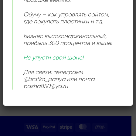
Add to
Add to
wishlist
wishlist
Обучу – как управлять сайтом,
где покупать пластинки и т.д.
Бизнес высокомаржинальный
,
прибыль 300 процентов и выше.
ЭЛЕКТРОННАЯ МУЗЫКА
СИНТИ-ПОП
А. Родионов / Б.
512 Кбайт –
Не упусти свой шанс!
Тихомиров – Пульс 1.
Компьютерная Музыка
Музыкальный Компьютер
1440,00
₽
Для связи: телеграмм
1500,00
₽
Продается: Интернет-магазин
@bratka_panya или почта
Продается: Интернет-магазин
Пластиночка
pasha850@ya.ru
Пластиночка
Продано
Продано
Visa
PayPal
Stripe
MasterCard
Cash
On