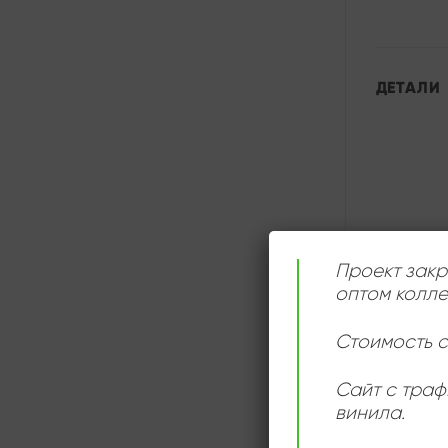
ДЕТАЛИ
Проект закр
оптом колле
Стоимость с
Сайт с траф
СЛУШАТ
винила.
ОНЛАЙН