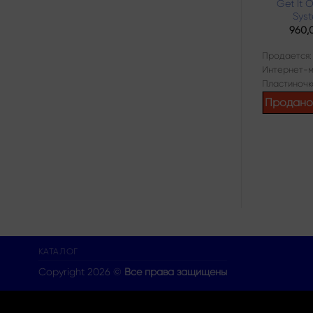
Photographs &
Get It 
Memories (His
Sys
Greatest Hits)
960,
4000,00
₽
Продается:
Продается:
Интернет-м
Интернет-магазин
Пластиночк
Пластиночка
Продан
Продано
КАТАЛОГ
Copyright 2026 ©
Все права защищены