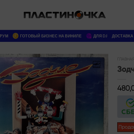
РУМ
ГОТОВЫЙ БИЗНЕС НА ВИНИЛЕ
ДЛЯ DJ
ДОСТАВКА
ГЛАВНА
Зод
Add to
wishlist
480,
Прода