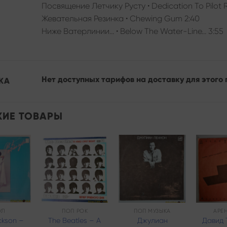
Посвящение Летчику Русту • Dedication To Pilot R
Жевательная Резинка • Chewing Gum 2:40
Ниже Ватерлинии… • Below The Water-Line… 3:55
Нет доступных тарифов на доставку для этого 
КА
ИЕ ТОВАРЫ
Add to
Add to
Add to
wishlist
wishlist
wishlist
УЛ
ПОП РОК
ПОП МУЗЫКА
АРЕ
ackson –
The Beatles – A
Джулиан
Давид 