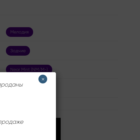
Мелодия
Зодчие
Near Mint (NM/M-)
×
 проданы
12 дюймов
 продаже