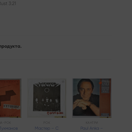
ust 3:21
продукта.
Add to
Add to
Add to
wishlist
wishlist
wishlist
НА-РОК
РОК
КАНТРИ
Тухманов
Мастер – С
Paul Anka –
Paul