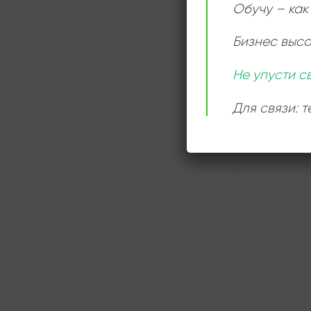
Обучу – как 
Бизнес выс
Не упусти с
Для связи: 