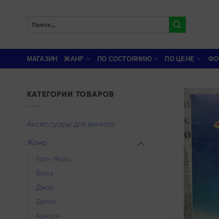
Skip
to
Искать:
content
МАГАЗИН
ЖАНР
ПО СОСТОЯНИЮ
ПО ЦЕНЕ
ФО
КАТЕГОРИИ ТОВАРОВ
Аксессуары для винила
Жанр
Non-Music
Блюз
Джаз
Диско
Кантри