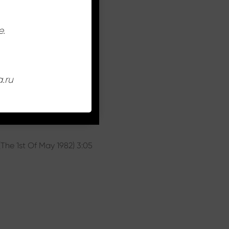
е.
.ru
The 1st Of May 1982) 3:05