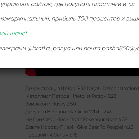
управлять сайтом, где покупать пластинки и т.д.
окомаржинальный
, прибыль 300 процентов и выш
вой шанс!
телеграмм @bratka_panya или почта pasha850@ya
Демонстрация (1 Мая 1982 Года) • Demonstration (
Металлист Петров • Metalist Petrov 3:22
Землекоп • Havvy 2:50
Девушка В Белом • A. Girl In White 2:49
Не Суй Свой Нос • Don’t Poke Your Nose 4:37
Дайте Народу Пиво! • Give Beer To People! 4:23
Часовой • A Sentry 5:18