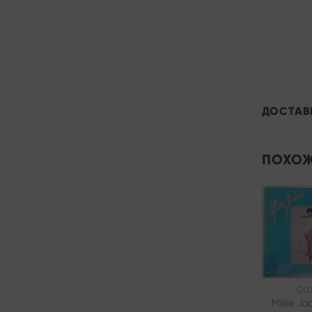
ДОСТАВ
ПОХОЖ
Add to
wishlist
БЛЮЗ
СО
Jim Croce –
Millie J