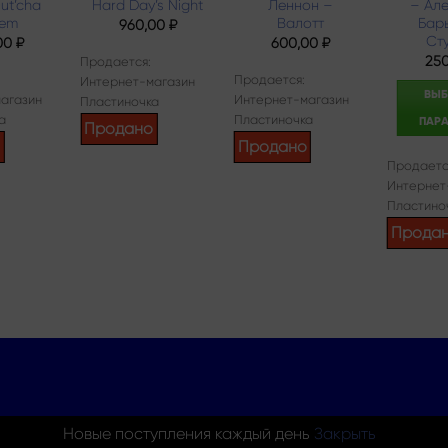
Out’cha
Hard Day’s Night
Леннон –
– Ал
tem
Валотт
Бар
960,00
₽
Ст
00
₽
600,00
₽
25
Продается:
Продается:
Интернет-магазин
ВЫБ
агазин
Интернет-магазин
Пластиночка
а
Пластиночка
ПАР
Продано
о
Продано
Продаетс
Интернет
Пластино
Прода
Новые поступления каждый день
Закрыть