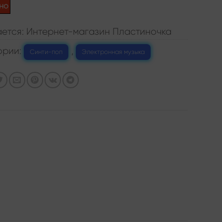
но
ется: Интернет-магазин Пластиночка
ории:
,
Синти-поп
Электронная музыка