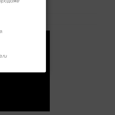
 продаже
12 дюймов
е.
.ru