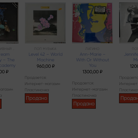
Add to
Add to
Add to
wishlist
wishlist
wishlist
АЛЬТЕРНАТИВНЫЙ РОК
ПОП МУЗЫКА
ЛАТИНО
ПО
ream
Level 42 – World
Ann-Marie –
Jennif
 – The
Machine
With Or Without
Mo
cademy
You
960,00
₽
120
,00
₽
1300,00
₽
Продается:
Продаетс
Продается:
Интернет-магазин
Интернет
агазин
Интернет-магазин
Пластиночка
Пластино
а
Пластиночка
Продано
Прода
о
Продано