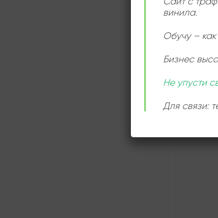
Сайт с траф
винила.
Обучу – как 
Бизнес выс
СЛУШАТ
ОНЛАЙН
Не упусти с
Для связи: 