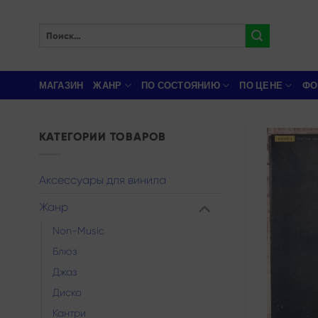
Skip
to
Искать:
content
МАГАЗИН
ЖАНР
ПО СОСТОЯНИЮ
ПО ЦЕНЕ
ФО
КАТЕГОРИИ ТОВАРОВ
Аксессуары для винила
Жанр
Non-Music
Блюз
Джаз
Диско
Кантри