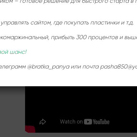
иком – готовое решение для быстрого старта в
РАЗМЕР ПЛАСТИНКИ
управлять сайтом, где покупать пластинки и т.д.
окомаржинальный
, прибыль 300 процентов и выш
Ь
:
вой шанс!
телеграмм @bratka_panya или почта pasha850@ya