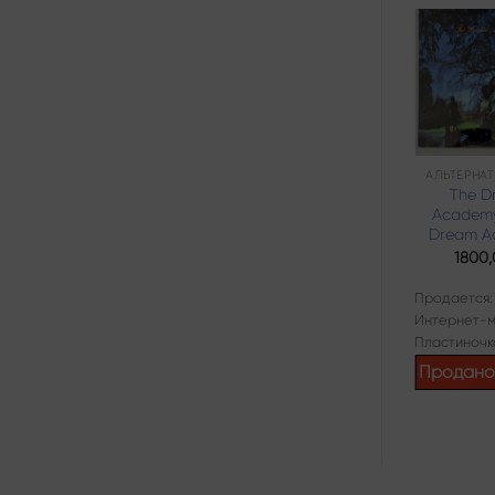
Add to
wishlist
ДИСКО
Сергей Минаев
The D
– Сергей
Academy
Минаев
Dream A
1440,00
₽
1800
Продается:
Продается:
Интернет-магазин
Интернет-м
Пластиночка
Пластиночк
Продано
Продан