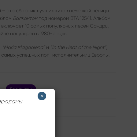
а
— это сборник лучших хитов немецкой певицы
ейблом
Балкантон
под номером ВТА 12541. Альбом
и включает 10 самых популярных песен Сандры,
йне популярен в 1980-е годы.
к
“Maria Magdalena”
и
“In the Heat of the Night”
,
з самых успешных поп-исполнительниц Европы.
Балкантон
×
 проданы
Sandra
Near Mint (NM/M-)