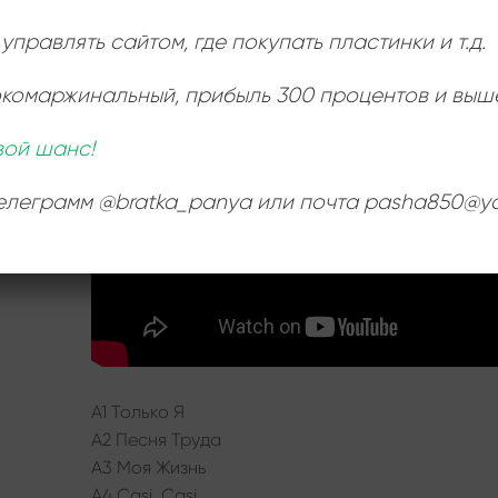
Ь
управлять сайтом, где покупать пластинки и т.д.
:
окомаржинальный
, прибыль 300 процентов и выш
вой шанс!
телеграмм @bratka_panya или почта pasha850@ya
A1 Только Я
A2 Песня Труда
A3 Моя Жизнь
A4 Casi, Casi