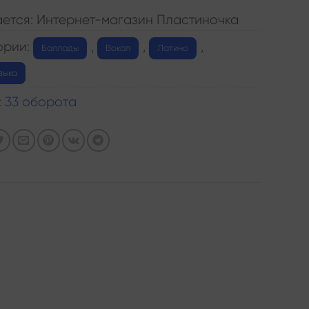
ется: Интернет-магазин Пластиночка
ории:
,
,
,
Баллады
Вокал
Латино
зыка
:
33 оборота