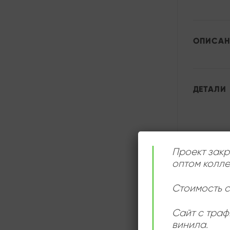
ОПИСАН
ДЕТАЛИ
Проект закр
оптом колле
Стоимость с
Сайт с траф
винила.