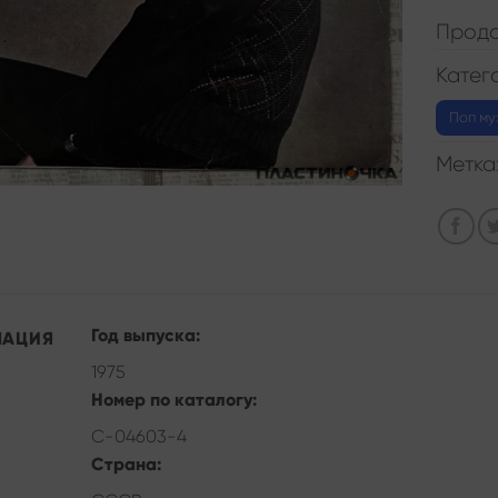
Прода
Катег
Поп му
Метка
Год выпуска:
МАЦИЯ
1975
Номер по каталогу:
С-04603-4
Страна: