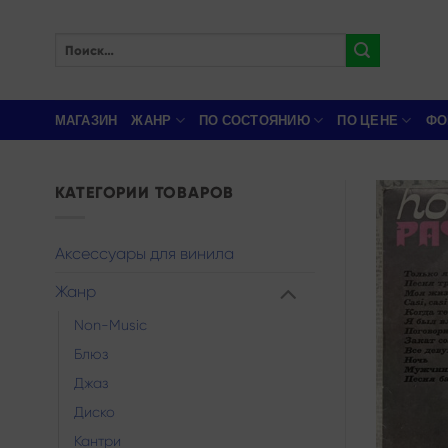
Skip
to
Искать:
content
МАГАЗИН
ЖАНР
ПО СОСТОЯНИЮ
ПО ЦЕНЕ
ФО
КАТЕГОРИИ ТОВАРОВ
Аксессуары для винила
Жанр
Non-Music
Блюз
Джаз
Диско
Кантри