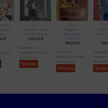
Add to
Add to
Add to
wishlist
wishlist
wishlist
ВОЛНА
РОК
БЛЮЗ
ЛА
Группа
Rainbow – Bent
Криденс –
Ann-
ти»
Out Of Shape
Бродячий
With O
Оркестр
00
₽
2160,00
₽
800,00
₽
130
Продается:
Продается:
Продаетс
агазин
Интернет-магазин
Интернет-магазин
Интернет
а
Пластиночка
Пластиночка
Пластино
о
Продано
Продано
Прода