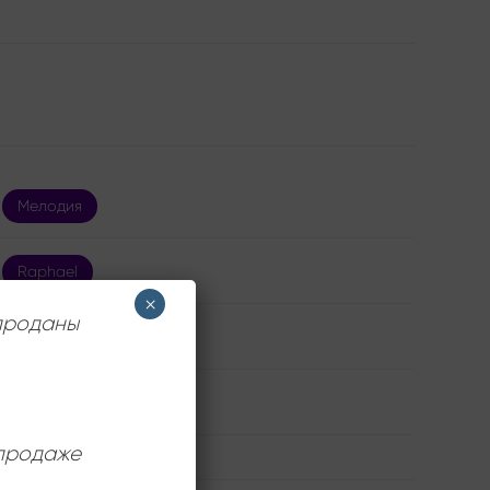
Мелодия
Raphael
×
 проданы
Very Good Plus (VG+)
12 дюймов
 продаже