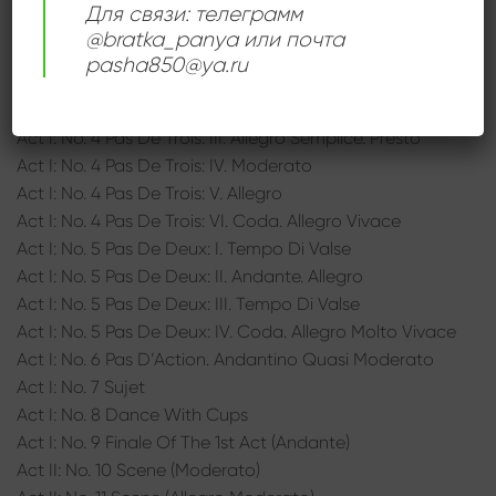
Для связи: телеграмм
Act I: No. 2 Waltz
@bratka_panya или почта
Act I: No. 3 Scene (Allegro Moderato)
pasha850@ya.ru
Act I: No. 4 Pas De Trois: I. Intrada (Allegro)
Act I: No. 4 Pas De Trois: II. Andante Sostenuto
Act I: No. 4 Pas De Trois: III. Allegro Semplice. Presto
Act I: No. 4 Pas De Trois: IV. Moderato
Act I: No. 4 Pas De Trois: V. Allegro
Act I: No. 4 Pas De Trois: VI. Coda. Allegro Vivace
Act I: No. 5 Pas De Deux: I. Tempo Di Valse
Act I: No. 5 Pas De Deux: II. Andante. Allegro
Act I: No. 5 Pas De Deux: III. Tempo Di Valse
Act I: No. 5 Pas De Deux: IV. Coda. Allegro Molto Vivace
Act I: No. 6 Pas D’Action. Andantino Quasi Moderato
Act I: No. 7 Sujet
Act I: No. 8 Dance With Cups
Act I: No. 9 Finale Of The 1st Act (Andante)
Act II: No. 10 Scene (Moderato)