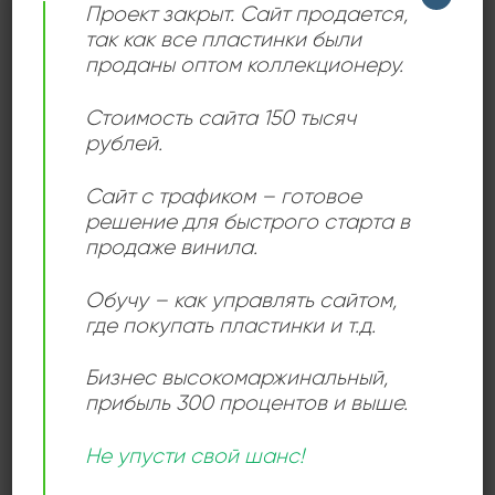
Проект закрыт. Сайт продается,
так как все пластинки были
проданы оптом коллекционеру.
Стоимость сайта 150 тысяч
рублей.
Сайт с трафиком – готовое
решение для быстрого старта в
продаже винила.
Обучу – как управлять сайтом,
где покупать пластинки и т.д.
Бизнес высокомаржинальный
,
прибыль 300 процентов и выше.
Swan Lake (Ballet In 4 Acts, Op. 20) = Лебединое
Озеро (Балет В 4-х Действиях, Соч. 20)
Не упусти свой шанс!
Introduction
Act I: No. 1 Scene (Allegro Giusto)