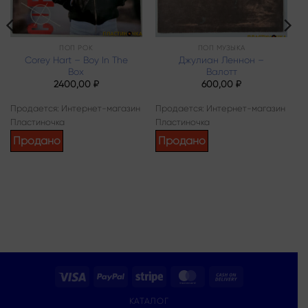
ПОП РОК
ПОП МУЗЫКА
Corey Hart – Boy In The
Джулиан Леннон –
Box
Валотт
2400,00
₽
600,00
₽
Продается: Интернет-магазин
Продается: Интернет-магазин
Пластиночка
Пластиночка
Продано
Продано
Visa
PayPal
Stripe
MasterCard
Cash
On
КАТАЛОГ
Delivery