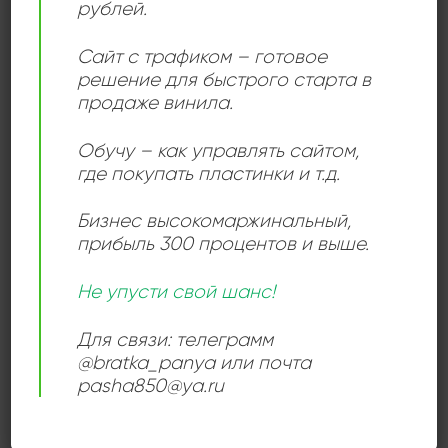
рублей.
Сайт с трафиком – готовое
решение для быстрого старта в
продаже винила.
Обучу – как управлять сайтом,
ИНФОРМАЦИЯ
где покупать пластинки и т.д.
Год выпуска:
Бизнес высокомаржинальный
,
Номер по каталогу:
прибыль 300 процентов и выше.
Страна:
Не упусти свой шанс!
Для связи: телеграмм
ОПИСАНИЕ
@bratka_panya или почта
pasha850@ya.ru
This is Dokan advertisement payment product, do not
delete.