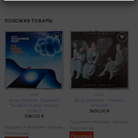
ПОХОЖИЕ ТОВАРЫ
Add to
Add to
wishlist
wishlist
ЖАНР
ЖАНР
Алан Парсонс Проджект
Black Sabbath – Heaven
The Best Of Alan Parsons
And Hell
Project
3600,00
₽
1080,00
₽
Продается: Интернет-магазин
Продается: Интернет-магазин
Пластиночка
Пластиночка
Продано