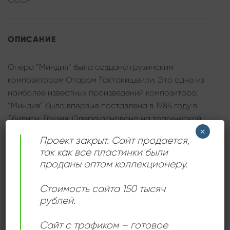
ОПИСАНИЕ
Опера “Миндия” была создана грузинским
композитором Отаром Тактакишвили. Это одно из
наиболее известных произведений композитора.
“Миндия” была впервые поставлена в 1984 году в
Тбилиси, Грузия. Опера основана на трагической
×
любовной истории и включает в себя элементы
Проект закрыт. Сайт продается,
грузинской народной музыки и культуры.
так как все пластинки были
проданы оптом коллекционеру.
Эта опера привлекла внимание музыкальной
общественности и получила признание как в Грузии,
Стоимость сайта 150 тысяч
так и за ее пределами. “Миндия” часто исполняется
рублей.
в театрах оперы и стала важным произведением
грузинской музыкальной культуры.
Сайт с трафиком – готовое