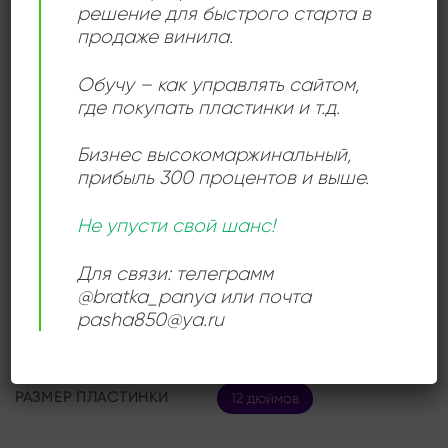
решение для быстрого старта в
Тут вы можете
купить виниловую пластинку
Миндия с
продаже винила.
доставкой.
Обучу – как управлять сайтом,
где покупать пластинки и т.д.
ДЕТАЛИ
Бизнес высокомаржинальный
,
прибыль 300 процентов и выше.
ЛЕЙБЛ
Мелодия
Не упусти свой шанс!
Для связи: телеграмм
ИСПОЛНИТЕЛЬ
Отар Тактакишвили
@bratka_panya или почта
pasha850@ya.ru
СОСТОЯНИЕ
Very Good Plus (VG+)
РАЗМЕР ПЛАСТИНКИ
12 дюймов