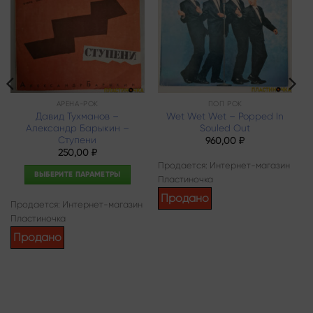
wishlist
wishlist
АРЕНА-РОК
ПОП РОК
Давид Тухманов –
Wet Wet Wet – Popped In
Александр Барыкин –
Souled Out
Ступени
960,00
₽
250,00
₽
Продается: Интернет-магазин
ВЫБЕРИТЕ ПАРАМЕТРЫ
Пластиночка
Этот
Продано
Продается: Интернет-магазин
товар
Пластиночка
имеет
несколько
Продано
вариаций.
Опции
можно
выбрать
на