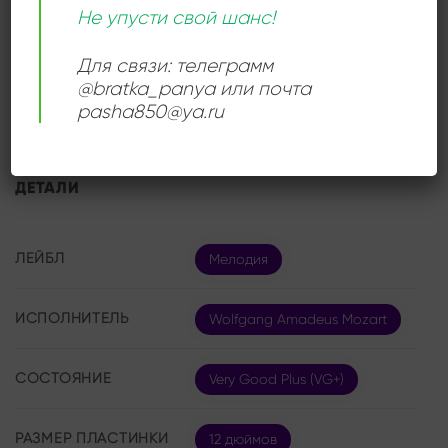
академическую строгость исполнения, и душевную
Не упусти свой шанс!
теплоту, благодаря чему слушатель ощущает живое
Для связи: телеграмм
дыхание музыки. Для коллекционеров классики на
@bratka_panya или почта
виниле этот альбом представляет особую ценность.
pasha850@ya.ru
ДЕТАЛИ
ЛЕЙБЛ
Мелодия
ИСПОЛНИТЕЛЬ
Wolfgang Amadeus Mozart
СОСТОЯНИЕ
Very Good Plus (VG+)
РАЗМЕР ПЛАСТИНКИ
12 дюймов