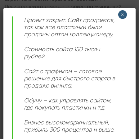
Ленинградского камерного оркестра Буяновский
×
раскрывает все грани валторнового звучания: от
Проект закрыт. Сайт продается,
мягкой бархатной теплоты до блестящей
так как все пластинки были
виртуозности.
проданы оптом коллекционеру.
Первый концерт Ре мажор (K. 412) отличается
Стоимость сайта 150 тысяч
ясностью и лёгкостью, в нём слышен дух раннего
рублей.
Моцарта. Второй и третий концерты Ми-бемоль
мажор (K. 417 и K. 447) демонстрируют уже более
Сайт с трафиком – готовое
зрелый почерк, в котором нежные романтические
решение для быстрого старта в
оттенки соединяются с изысканной оркестровкой.
продаже винила.
Четвёртый концерт Ми-бемоль мажор (K. 495)
завершает цикл, объединяя в себе торжественность,
Обучу – как управлять сайтом,
юмор и истинно «моцартовскую» лёгкость.
где покупать пластинки и т.д.
Эта запись «Мелодии» (переиздание 1983 года) —
Бизнес высокомаржинальный
,
одна из самых значимых интерпретаций концертов
прибыль 300 процентов и выше.
Моцарта в СССР. Она вобрала в себя и