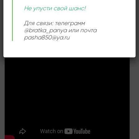
Не упусти свой шанс!
Для связи: телеграмм
@bratka_panya или почта
СЛУШАТЬ ОНЛАЙН:
pasha850@ya.ru