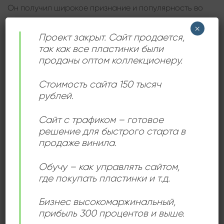
Он получил широкое признание и популярность во
всем советском союзе и остается важным
×
историческим свидетельством времени в
Проект закрыт. Сайт продается,
российской музыкальной культуре.
так как все пластинки были
проданы оптом коллекционеру.
Стоимость сайта 150 тысяч
ДЕТАЛИ
рублей.
Сайт с трафиком – готовое
решение для быстрого старта в
ЛЕЙБЛ
Мелодия
продаже винила.
ИСПОЛНИТЕЛЬ
Людмила Гурченко
Обучу – как управлять сайтом,
где покупать пластинки и т.д.
СОСТОЯНИЕ
Near Mint (NM/M-)
Бизнес высокомаржинальный
,
прибыль 300 процентов и выше.
РАЗМЕР ПЛАСТИНКИ
12 дюймов