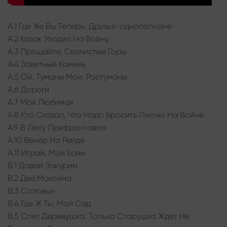
A.1 Где Же Вы Теперь, Друзья-однополчане
A.2 Казак Уходил На Войну
A.3 Прощайте, Скалистые Горы
A.4 Заветный Камень
A.5 Ой, Туманы Мои, Растуманы
A.6 Дороги
A.7 Моя Любимая
A.8 Кто Сказал, Что Надо Бросить Песню На Войне
A.9 В Лесу Прифронтовом
A.10 Вечер На Рейде
A.11 Играй, Мой Баян
B.1 Давай Закурим
B.2 Два Максима
B.3 Соловьи
B.4 Где Ж Ты, Мой Сад
B.5 Спит Деревушка, Только Старушка Ждет Не