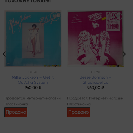
ПОХОЖИЕ ТОВАРЫ
Add to
Add to
wishlist
wishlist
СОУЛ
СОУЛ
Millie Jackson – Get It
Jesse Johnson –
Out’cha System
Shockadelica
960,00
₽
960,00
₽
Продается: Интернет-магазин
Продается: Интернет-магазин
Пластиночка
Пластиночка
Продано
Продано