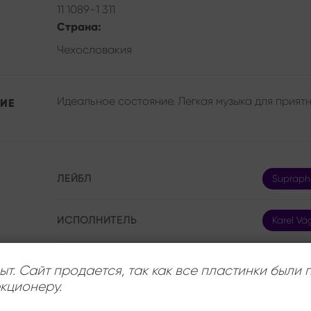
11 1089-1 311
Страна:
Чехословакия
Идеальное состояние. Легкая музыка для приятн
ИЕ
ЛЕЙБЛ
Supraph
ИСПОЛНИТЕЛЬ
Karel Vá
СОСТОЯНИЕ
Mint (M)
ыт. Сайт продается, так как все пластинки были
кционеру.
РАЗМЕР ПЛАСТИНКИ
12 дюйм