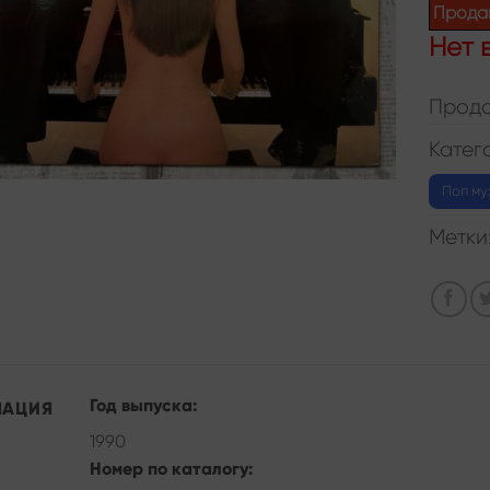
Прода
Нет 
Прода
Катег
Поп му
Метки
Год выпуска:
МАЦИЯ
1990
Номер по каталогу: