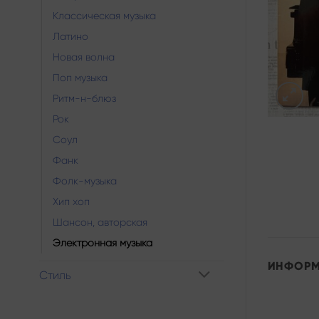
Классическая музыка
Латино
Новая волна
Поп музыка
Ритм-н-блюз
Рок
Соул
Фанк
Фолк-музыка
Хип хоп
Шансон, авторская
Электронная музыка
ИНФОР
Стиль