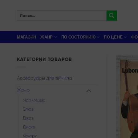
Skip
to
Искать:
content
МАГАЗИН
ЖАНР
ПО СОСТОЯНИЮ
ПО ЦЕНЕ
ФО
КАТЕГОРИИ ТОВАРОВ
Аксессуары для винила
Жанр
Non-Music
Блюз
Джаз
Диско
Кантри