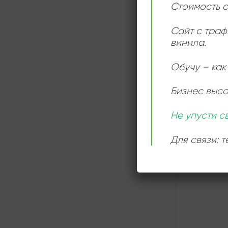
Стоимость с
Сайт с траф
винила.
СЛУШАТ
ОНЛАЙН
Обучу – как 
Бизнес выс
Не упусти с
Для связи: 