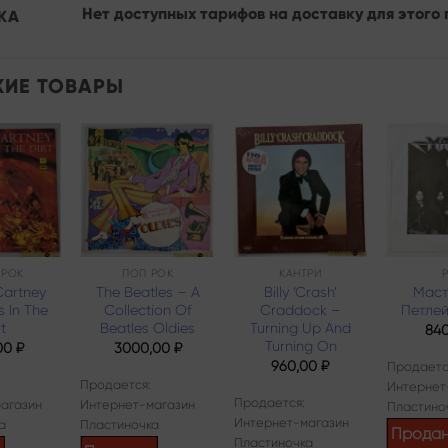
Нет доступных тарифов на доставку для этого 
КА
ИЕ ТОВАРЫ
Add to
Add to
Add to
wishlist
wishlist
wishlist
-РОК
ПОП РОК
КАНТРИ
Cartney
The Beatles – A
Billy ‘Crash’
Маст
s In The
Collection Of
Craddock –
Петле
t
Beatles Oldies
Turning Up And
84
Turning On
00
₽
3000,00
₽
960,00
₽
Продаетс
Продается:
Интернет
Продается:
агазин
Интернет-магазин
Пластино
Интернет-магазин
а
Пластиночка
Прода
Пластиночка