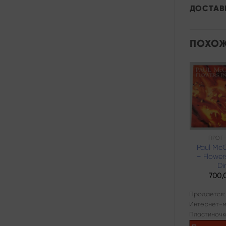
ДОСТАВ
ПОХОЖ
Add to
wishlist
РОК
ПРОГ
Rainbow – Bent
Paul Mc
Out Of Shape
– Flower
Dir
2160,00
₽
700,
Продается:
Продается:
Интернет-магазин
Интернет-м
Пластиночка
Пластиночк
Продано