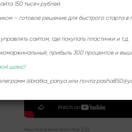
айта 150 тысяч рублей.
иком – готовое решение для быстрого старта в
Ь
:
управлять сайтом, где покупать пластинки и т.д.
окомаржинальный
, прибыль 300 процентов и выш
вой шанс!
телеграмм @bratka_panya или почта pasha850@ya
New Hampshire Horn Pipe 2:20