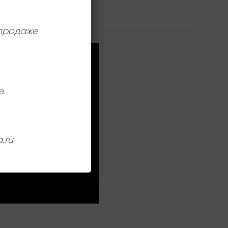
 продаже
е.
.ru