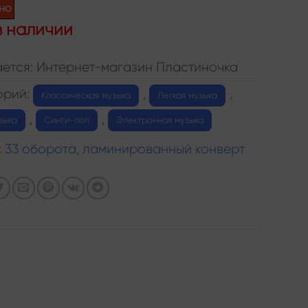
но
в наличии
ется: Интернет-магазин Пластиночка
орий:
,
,
Классическая музыка
Легкая музыка
,
,
зыка
Синти-поп
Электронная музыка
:
33 оборота
,
ламинированный конверт