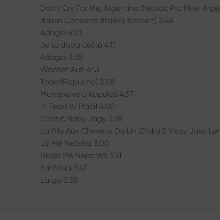
Don’t Cry For Me, Argentina (Neplač Pro Mne, Argen
Italian Concerto (Italský Koncert) 3:48
Adagio 4:23
Je tu doba dešťů 4:11
Adagio 3:38
Wachet Auf! 4:13
Toad (Ropucha) 3:08
Montekové a Kapuleti 4:57
In Tears (V Pláči) 4:00
Chatrč Baby Jagy 3:28
La Fille Aux Cheveux De Lin (Dívka S Vlasy Jako Len
Už Mě Nečeká 3:00
Nikdo Mě Nepotěší 3:21
Fantasia 3:47
Largo 3:38