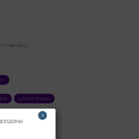
ого вечера.
on
gner
,
Lubomír Brabec
×
 проданы
ов