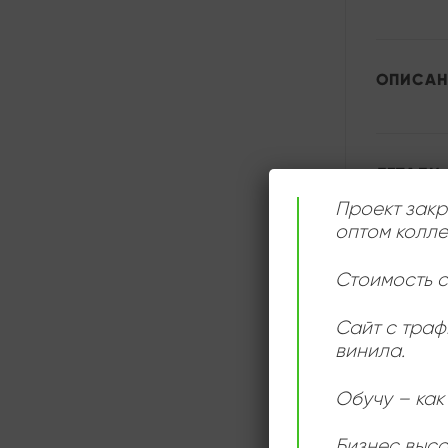
ОПИСАН
ДЕТАЛИ
Проект закр
оптом колле
Стоимость с
Сайт с траф
винила.
Обучу – как 
Бизнес выс