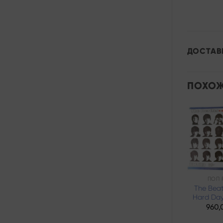
ДОСТАВ
ПОХОЖ
Add to
wishlist
РОК
ПОП 
The Beat
Paul King – Joy
Hard Day
1200,00
₽
960,
Продается: