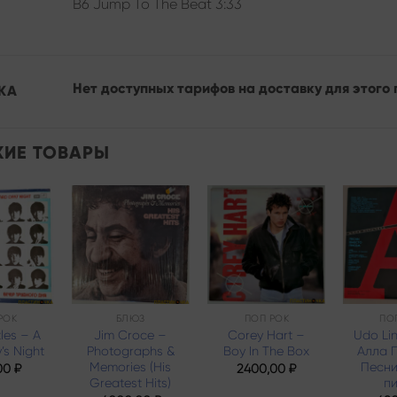
B6 Jump To The Beat 3:33
Нет доступных тарифов на доставку для этого 
КА
ИЕ ТОВАРЫ
Add to
Add to
Add to
wishlist
wishlist
wishlist
РОК
БЛЮЗ
ПОП РОК
ПО
les – A
Jim Croce –
Corey Hart –
Udo Li
’s Night
Photographs &
Boy In The Box
Алла 
Memories (His
Песни
00
₽
2400,00
₽
Greatest Hits)
п