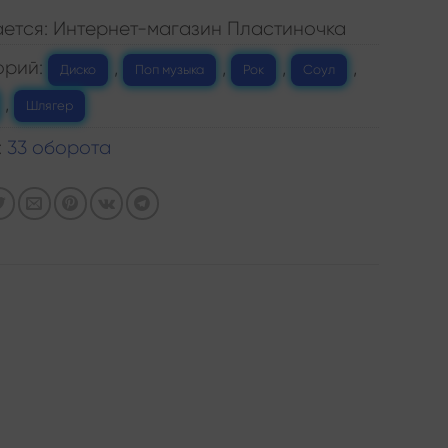
ется: Интернет-магазин Пластиночка
орий:
,
,
,
,
Диско
Поп музыка
Рок
Соул
,
Шлягер
:
33 оборота