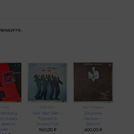
продукта.
Add to
Add to
Add to
wishlist
wishlist
wishlist
П РОК
ПОП РОК
ПОП МУЗЫКА
ndenberg,
Wet Wet Wet –
Джулиан
Ann
Пугачева
Popped In
Леннон –
With 
 вместо
Souled Out
Валотт
исем
960,00
₽
600,00
₽
1