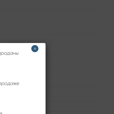
Maritim
×
 проданы
Сборник
Near Mint (NM/M-)
 продаже
12 дюймов
е.