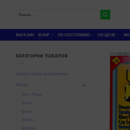
Skip
to
Искать:
content
МАГАЗИН
ЖАНР
ПО СОСТОЯНИЮ
ПО ЦЕНЕ
ФО
КАТЕГОРИИ ТОВАРОВ
Аксессуары для винила
Жанр
Non-Music
Блюз
Джаз
Диско
Кантри