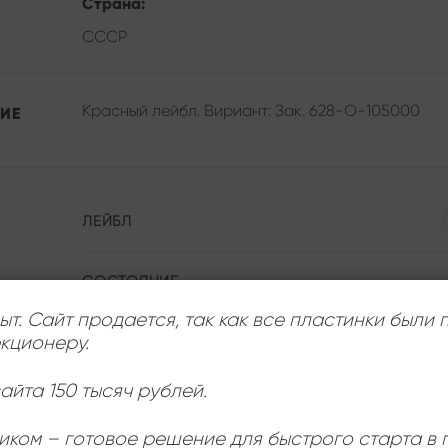
Страна:
СССР
Красный лейбл. Вириант: Зак. 628-О-105000
ИЕ
ЛЕЙБЛ
СОСТОЯНИЕ
ыт. Сайт продается, так как все пластинки были
кционеру.
ИСПОЛНИТЕЛЬ
айта 150 тысяч рублей.
РАЗМЕР ПЛАСТИНКИ
иком – готовое решение для быстрого старта в