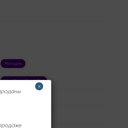
Мелодия
Very Good Plus (VG+)
×
 проданы
Игорь Шаферан
12 дюймов
 продаже