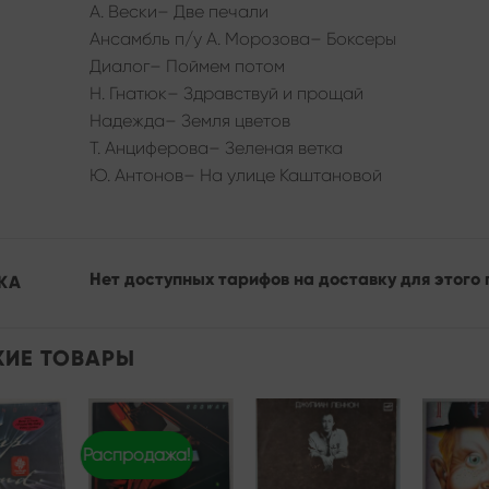
А. Вески– Две печали
Ансамбль п/у А. Морозова– Боксеры
Диалог– Поймем потом
Н. Гнатюк– Здравствуй и прощай
Надежда– Земля цветов
Т. Анциферова– Зеленая ветка
Ю. Антонов– На улице Каштановой
Нет доступных тарифов на доставку для этого 
КА
ИЕ ТОВАРЫ
Распродажа!
Add to
Add to
Add to
wishlist
wishlist
wishlist