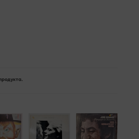
продукта.
Add to
Add to
Add to
wishlist
wishlist
wishlist