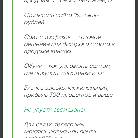
проданы оптом коллекционеру.
Эта пластинка стала важной вехой в творчестве
Геш Патти, демонстрируя её музыкальный
Стоимость сайта 150 тысяч
экспериментализм и смелый подход к поп-музыке.
рублей.
Выпущенная на территории ГДР, пластинка стала
доступной широкой аудитории в Восточной Европе,
Сайт с трафиком – готовое
решение для быстрого старта в
где её стиль и уникальная манера исполнения
продаже винила.
привлекли новых поклонников.
Обучу – как управлять сайтом,
где покупать пластинки и т.д.
ДЕТАЛИ
Бизнес высокомаржинальный
,
прибыль 300 процентов и выше.
ЛЕЙБЛ
Amiga
Не упусти свой шанс!
ИСПОЛНИТЕЛЬ
Guesch Patti
Для связи: телеграмм
@bratka_panya или почта