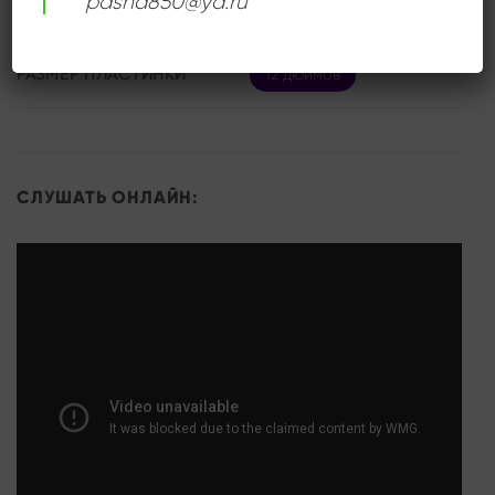
pasha850@ya.ru
СОСТОЯНИЕ
Near Mint (NM/M-)
РАЗМЕР ПЛАСТИНКИ
12 дюймов
СЛУШАТЬ ОНЛАЙН: