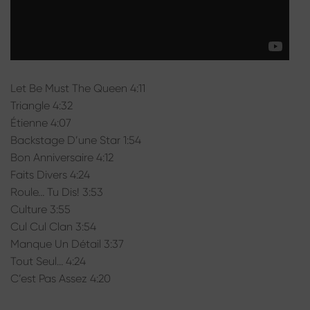
Let Be Must The Queen 4:11
Triangle 4:32
Étienne 4:07
Backstage D’une Star 1:54
Bon Anniversaire 4:12
Faits Divers 4:24
Roule… Tu Dis! 3:53
Culture 3:55
Cul Cul Clan 3:54
Manque Un Détail 3:37
Tout Seul… 4:24
C’est Pas Assez 4:20