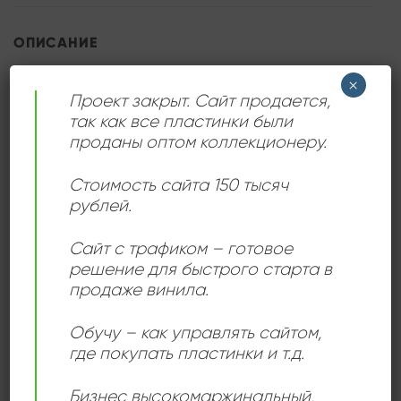
ОПИСАНИЕ
×
Зажигательный фанк и диско. Отличная пластинка
Проект закрыт. Сайт продается,
для любителей джаз фанка. Красный лейбл.
так как все пластинки были
проданы оптом коллекционеру.
Стоимость сайта 150 тысяч
ДЕТАЛИ
рублей.
Сайт с трафиком – готовое
ЛЕЙБЛ
Supraphon
решение для быстрого старта в
продаже винила.
ИСПОЛНИТЕЛЬ
Chorus & Disco Company
Обучу – как управлять сайтом,
где покупать пластинки и т.д.
СОСТОЯНИЕ
Very Good Plus (VG+)
Бизнес высокомаржинальный
,