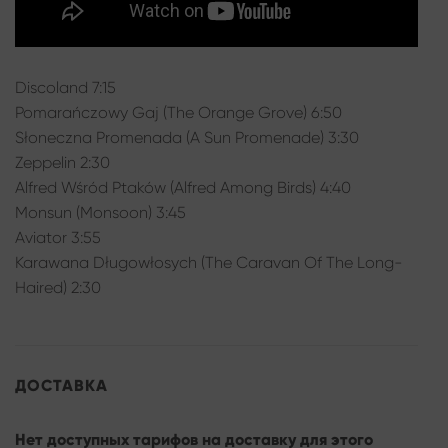
Discoland 7:15
Pomarańczowy Gaj (The Orange Grove) 6:50
Słoneczna Promenada (A Sun Promenade) 3:30
Zeppelin 2:30
Alfred Wśród Ptaków (Alfred Among Birds) 4:40
Monsun (Monsoon) 3:45
Aviator 3:55
Karawana Długowłosych (The Caravan Of The Long-
Haired) 2:30
ДОСТАВКА
Нет доступных тарифов на доставку для этого