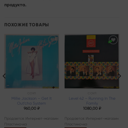
продукта.
ПОХОЖИЕ ТОВАРЫ
Add to
Add to
wishlist
wishlist
СОУЛ
СОУЛ
Millie Jackson – Get It
Level 42 – Running In The
Out’cha System
Family
960,00
₽
1080,00
₽
Продается: Интернет-магазин
Продается: Интернет-магазин
Пластиночка
Пластиночка