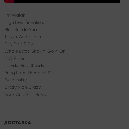
I’m Walkin’
High Heel Sneakers
Blue Suede Shoes
Tossin’ And Turnin’
Flip, Flop & Fly
Whole Lotta Shakin’ Goin’ On
C.C. Rider
Lawdy Miss.Clawdy
Bring It On Home To Me
Personality
Crazy Man Crazy
Rock And Roll Music
ДОСТАВКА