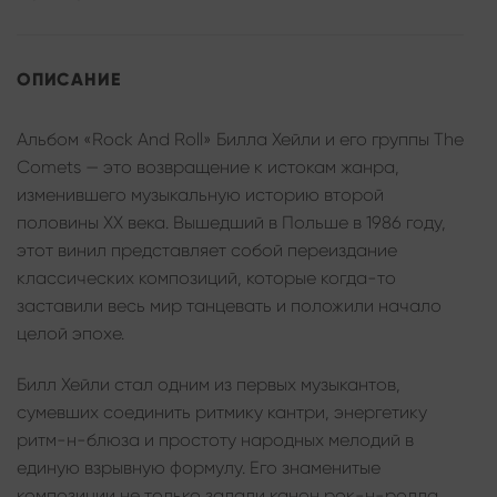
ОПИСАНИЕ
Альбом «Rock And Roll» Билла Хейли и его группы The
Comets — это возвращение к истокам жанра,
изменившего музыкальную историю второй
половины XX века. Вышедший в Польше в 1986 году,
этот винил представляет собой переиздание
классических композиций, которые когда-то
заставили весь мир танцевать и положили начало
целой эпохе.
Билл Хейли стал одним из первых музыкантов,
сумевших соединить ритмику кантри, энергетику
ритм-н-блюза и простоту народных мелодий в
единую взрывную формулу. Его знаменитые
композиции не только задали канон рок-н-ролла,