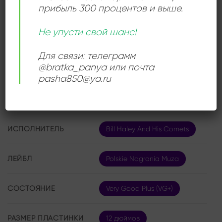
прибыль 300 процентов и выше.
стала коллекционной ценностью: она позволяет
прикоснуться к подлинной энергии рок-н-ролла,
Не упусти свой шанс!
услышать его в первозданном виде и ощутить силу
музыки, изменившей ход истории.
Для связи: телеграмм
@bratka_panya или почта
pasha850@ya.ru
ДЕТАЛИ
ИСПОЛНИТЕЛЬ
Bill Haley And His Comets
ЛЕЙБЛ
Polskie Nagrania Muza
СОСТОЯНИЕ
Very Good Plus (VG+)
РАЗМЕР ПЛАСТИНКИ
12 дюймов