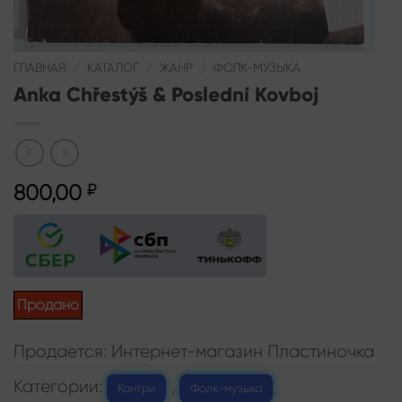
ГЛАВНАЯ
/
КАТАЛОГ
/
ЖАНР
/
ФОЛК-МУЗЫКА
Anka Chřestýš & Poslední Kovboj
800,00
₽
Продано
Продается: Интернет-магазин Пластиночка
Категории:
,
Кантри
Фолк-музыка