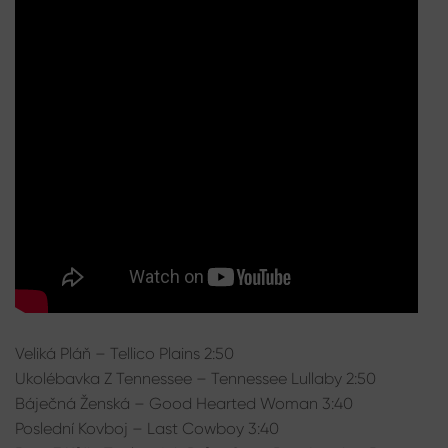
Veliká Pláň – Tellico Plains 2:50
Ukolébavka Z Tennessee – Tennessee Lullaby 2:50
Báječná Ženská – Good Hearted Woman 3:40
Poslední Kovboj – Last Cowboy 3:40