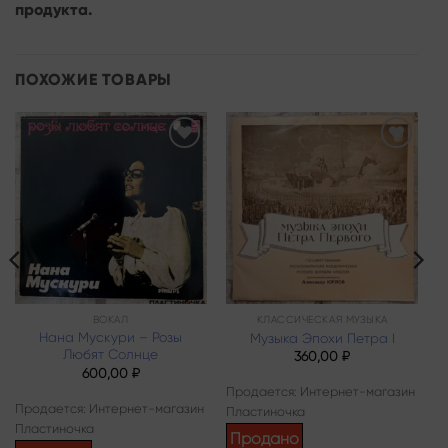
продукта.
ПОХОЖИЕ ТОВАРЫ
Add to
Add to
wishlist
wishlist
ВОКАЛ
КЛАССИЧЕСКАЯ МУЗЫКА
Нана Мускури – Розы
Музыка Эпохи Петра I
Любят Солнце
360,00
₽
600,00
₽
Продается: Интернет-магазин
Продается: Интернет-магазин
Пластиночка
Пластиночка
Продано