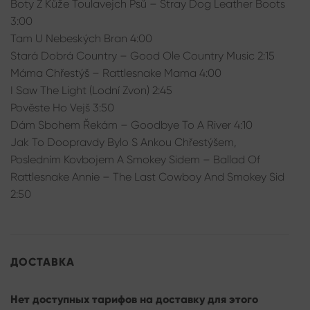
Boty Z Kůže Toulavejch Psů – Stray Dog Leather Boots
3:00
Tam U Nebeských Bran 4:00
Stará Dobrá Country – Good Ole Country Music 2:15
Máma Chřestýš – Rattlesnake Mama 4:00
I Saw The Light (Lodní Zvon) 2:45
Pověste Ho Vejš 3:50
Dám Sbohem Řekám – Goodbye To A River 4:10
Jak To Doopravdy Bylo S Ankou Chřestýšem,
Posledním Kovbojem A Smokey Sidem – Ballad Of
Rattlesnake Annie – The Last Cowboy And Smokey Sid
2:50
ДОСТАВКА
Нет доступных тарифов на доставку для этого