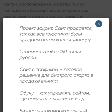
кантри. В сопровождении оркестра Tučňáci
композиции обрели яркие аранжировки, где
акустические гитары, струнные и духовые
инструменты переплетаются с ритмикой ковбойских
×
Проект закрыт. Сайт продается,
баллад.
так как все пластинки были
проданы оптом коллекционеру.
Этот альбом — не просто сборник песен, а символ
музыкального обмена между культурами,
Стоимость сайта 150 тысяч
отражающий, как жанр кантри может звучать по-
рублей.
разному, сохраняя при этом свою душу. «Anka
Chřestýš & Poslední Kovboj» — редкий пример того,
Сайт с трафиком – готовое
как американская певица и чешский исполнитель
решение для быстрого старта в
смогли создать совместное произведение, в
продаже винила.
котором гармонично сошлись и прерии Техаса, и
поэтика Центральной Европы.
Обучу – как управлять сайтом,
где покупать пластинки и т.д.
Бизнес высокомаржинальный
,