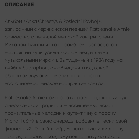
ОПИСАНИЕ
Альбом «Anka Chřestýš & Poslední Kovboj»,
записанный американской певицей Rattlesnake Annie
совместно с легендой чешской кантри-сцены
Михалом Тучным и его ансамблем Tučňáci, стал
настоящим культурным мостом между двумя
музыкальными мирами. Выпущенный в 1984 году на
лейбле Supraphon, он объединил под одной
обложкой звучание американского юга и
восточноевропейское восприятие кантри.
Rattlesnake Annie принесла в проект подлинный дух
американской традиции — насыщенный вокал,
пронзительные мелодии и аутентичную подачу.
Michal Tučný, в свою очередь, добавил в песни свой
фирменный тёплый тембр, меланхолию и жизненную
правду, знакомую каждому поклоннику чешского