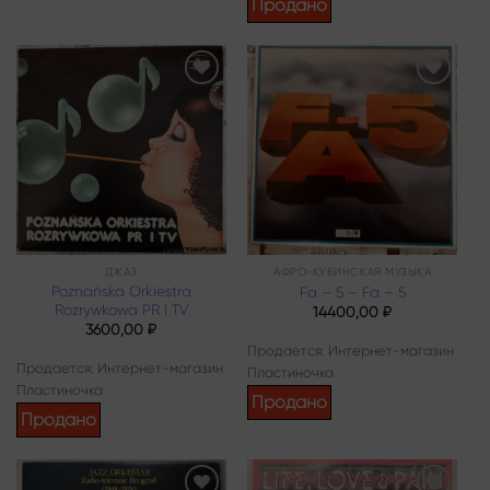
Продано
Add to
Add to
wishlist
wishlist
ДЖАЗ
АФРО-КУБИНСКАЯ МУЗЫКА
Poznańska Orkiestra
Fa – 5 – Fa – 5
Rozrywkowa PR I TV
14400,00
₽
3600,00
₽
Продается: Интернет-магазин
Продается: Интернет-магазин
Пластиночка
Пластиночка
Продано
Продано