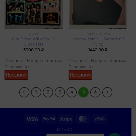
СОУЛ
РИТМ-Н-БЛЮЗ
Get Down With Soul &
Johnny Kemp – Secrets Of
Disco Hits
Flying
3000,00
₽
1440,00
₽
Продается: Интернет-магазин
Продается: Интернет-магазин
Пластиночка
Пластиночка
Продано
Продано
1
2
3
4
5
6
Visa
PayPal
Stripe
MasterCard
Cash
On
КАТАЛОГ
Delivery