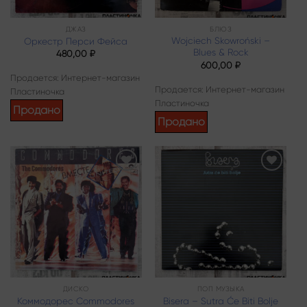
ДЖАЗ
БЛЮЗ
Wojciech Skowroński –
Оркестр Перси Фейса
Blues & Rock
480,00
₽
600,00
₽
Продается: Интернет-магазин
Продается: Интернет-магазин
Пластиночка
Пластиночка
Продано
Продано
Add to
Add to
wishlist
wishlist
ДИСКО
ПОП МУЗЫКА
Коммодорес Commodores
Bisera – Sutra Će Biti Bolje