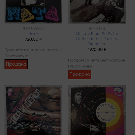
ПОП МУЗЫКА
БИГ-БЕНД
Gustav Brom Se Svým
Ната
Orchestrem – Pozdrav
720,00
₽
Orchestru
1920,00
₽
Продается: Интернет-магазин
Пластиночка
Продается: Интернет-магазин
Продано
Пластиночка
Продано
Add to
Add to
wishlist
wishlist