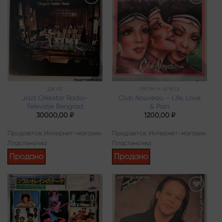
Add to
Add to
wishlist
wishlist
ДЖАЗ
РИТМ-Н-БЛЮЗ
Jazz Orkestar Radio-
Club Nouveau – Life, Love
Televizije Beograd
& Pain
30000,00
₽
1200,00
₽
Продается: Интернет-магазин
Продается: Интернет-магазин
Пластиночка
Пластиночка
Продано
Продано
Add to
Add to
wishlist
wishlist