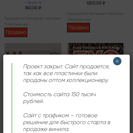
– Вместе
1200,00
₽
360,00
₽
Продается: Интернет-магазин
Продается: Интернет-магазин
Пластиночка
Пластиночка
Продано
Продано
Add to
Add to
×
wishlist
wishlist
Проект закрыт. Сайт продается,
так как все пластинки были
проданы оптом коллекционеру.
Стоимость сайта 150 тысяч
рублей.
БЛЮЗ
ПОП МУЗЫКА
Anthology Of American
Fine Young Cannibals –
Сайт с трафиком – готовое
Music: Pop Rock & Roll
The Raw & The Cooked
1440,00
₽
960,00
₽
решение для быстрого старта в
продаже винила.
Продается: Интернет-магазин
Продается: Интернет-магазин