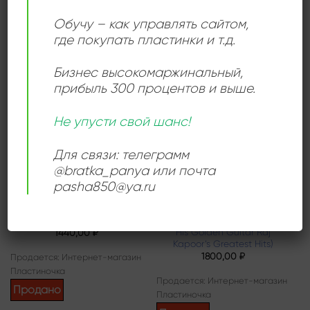
Пластиночка
Пластиночка
Обучу – как управлять сайтом,
Продано
Продано
где покупать пластинки и т.д.
Бизнес высокомаржинальный
,
прибыль 300 процентов и выше.
Add to
Add to
wishlist
wishlist
Не упусти свой шанс!
Для связи: телеграмм
@bratka_panya или почта
pasha850@ya.ru
ДИСКО
ПОП МУЗЫКА
Adrian Enescu – Funky
Van Shipley – Reflections
Synthesizer Volume 1
(Van Shipley Presents On
His Golden Guitar Raj
1440,00
₽
Kapoor’s Greatest Hits)
1800,00
₽
Продается: Интернет-магазин
Пластиночка
Продается: Интернет-магазин
Продано
Пластиночка