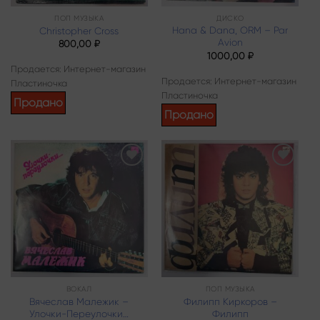
ПОП МУЗЫКА
ДИСКО
Hana & Dana, ORM – Par
Christopher Cross
Avion
800,00
₽
1000,00
₽
Продается: Интернет-магазин
Продается: Интернет-магазин
Пластиночка
Пластиночка
Продано
Продано
Add to
Add to
wishlist
wishlist
ВОКАЛ
ПОП МУЗЫКА
Вячеслав Малежик –
Филипп Киркоров –
Улочки-Переулочки…
Филипп