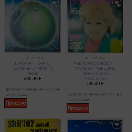
Add to
Add to
wishlist
wishlist
ПОП МУЗЫКА
ПОП МУЗЫКА
Витамин – Группа
Лариса Рубальская –
“Витамин” / “Vitamin”
Странная Женщина.
Group
Песни Ларисы
Рубальской
600,00
₽
300,00
₽
Продается: Интернет-магазин
Продается: Интернет-магазин
Пластиночка
Пластиночка
Продано
Продано