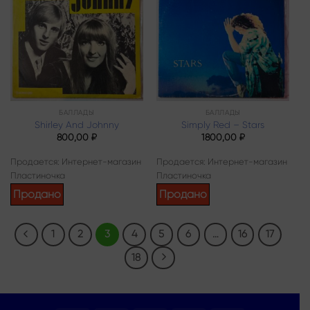
Add to
Add to
wishlist
wishlist
БАЛЛАДЫ
БАЛЛАДЫ
Shirley And Johnny
Simply Red – Stars
800,00
₽
1800,00
₽
Продается: Интернет-магазин
Продается: Интернет-магазин
Пластиночка
Пластиночка
Продано
Продано
1
2
3
4
5
6
…
16
17
18