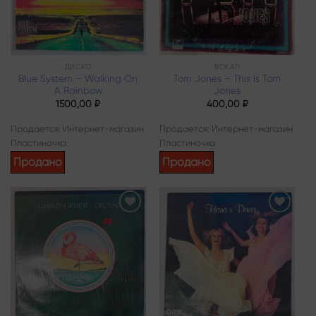
ДИСКО
ВОКАЛ
Blue System – Walking On
Tom Jones – This Is Tom
A Rainbow
Jones
1500,00
₽
400,00
₽
Продается: Интернет-магазин
Продается: Интернет-магазин
Пластиночка
Пластиночка
Продано
Продано
Add to
Add to
wishlist
wishlist