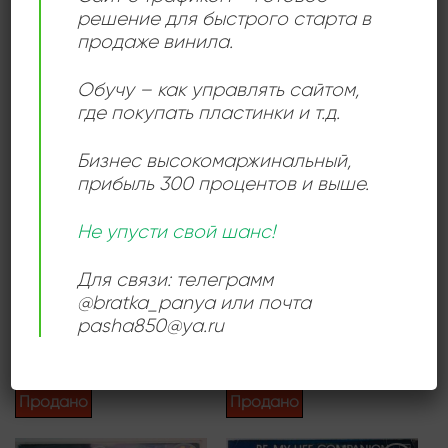
Продано
решение для быстрого старта в
Продано
продаже винила.
Обучу – как управлять сайтом,
где покупать пластинки и т.д.
Add to
Add to
wishlist
wishlist
Бизнес высокомаржинальный
,
прибыль 300 процентов и выше.
Не упусти свой шанс!
БАЛЛАДЫ
ДИСКО
Для связи: телеграмм
Алла Пугачева –
Boney M. – Gold (20 Super
@bratka_panya или почта
«Арлекино» И Другие
Hits). Volume 2
800,00
₽
3000,00
₽
pasha850@ya.ru
Продается: Интернет-магазин
Продается: Интернет-магазин
Пластиночка
Пластиночка
Продано
Продано