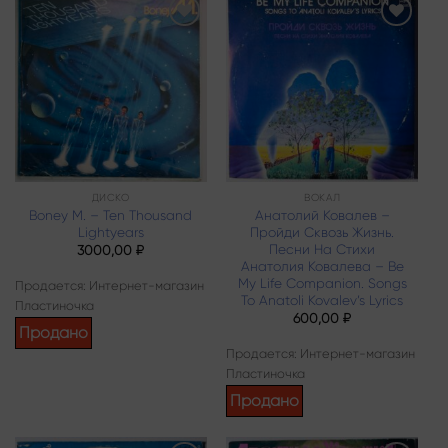
Add to
Add to
wishlist
wishlist
ДИСКО
ВОКАЛ
Boney M. – Ten Thousand
Анатолий Ковалев –
Lightyears
Пройди Сквозь Жизнь.
Песни На Стихи
3000,00
₽
Анатолия Ковалева – Be
My Life Companion. Songs
Продается: Интернет-магазин
To Anatoli Kovalev’s Lyrics
Пластиночка
600,00
₽
Продано
Продается: Интернет-магазин
Пластиночка
Продано