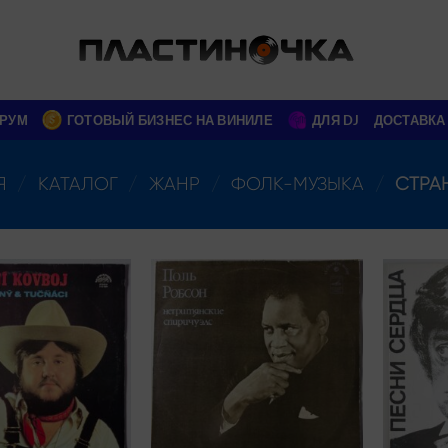
РУМ
ГОТОВЫЙ БИЗНЕС НА ВИНИЛЕ
ДЛЯ DJ
ДОСТАВКА
Я
/
КАТАЛОГ
/
ЖАНР
/
ФОЛК-МУЗЫКА
/
СТРА
Add to
Add to
wishlist
wishlist