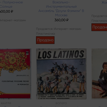
 – Полуночное
Вокально-
Жан
Солнце
Инструментальный
Ансамбль “Доули Фэмили” В
400,00
₽
Москве
Продается
360,00
₽
Интернет-магазин
Пластиноч
Продан
Продается: Интернет-магазин
Пластиночка
Продано
Add to
Add to
wishlist
wishlist
КАНТРИ
БОЛЕРО