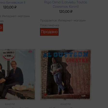
Rīga Dimd (Latviešu Tautas
на Бичевская II
Dziesmas Korim)
120,00
₽
120,00
₽
: Интернет-магазин
Продается: Интернет-магазин
ка
Пластиночка
о
Продано
Add to
Add to
wishlist
wishlist
КАНТРИ
КАНТРИ