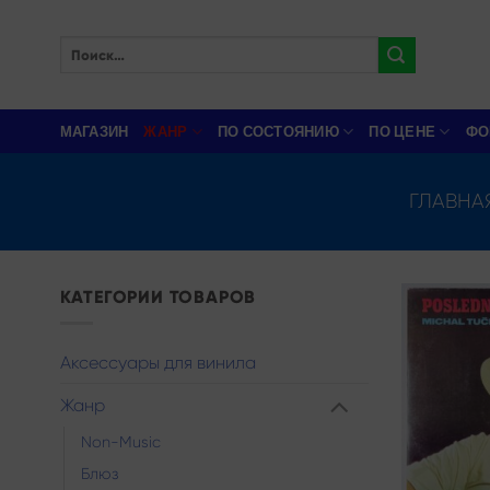
Skip
to
Искать:
content
МАГАЗИН
ЖАНР
ПО СОСТОЯНИЮ
ПО ЦЕНЕ
ФО
ГЛАВНА
КАТЕГОРИИ ТОВАРОВ
Аксессуары для винила
Жанр
Non-Music
Блюз