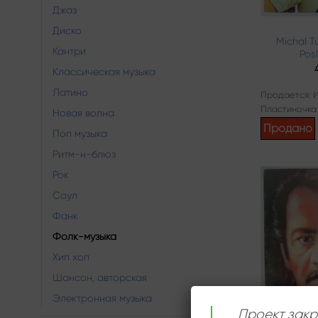
Джаз
Диско
Michal T
Кантри
Pos
Классическая музыка
Латино
Продается: 
Пластиночка
Новая волна
Продано
Поп музыка
Ритм-н-блюз
Рок
Соул
Фанк
Фолк-музыка
Хип хоп
Шансон, авторская
Электронная музыка
Проект закр