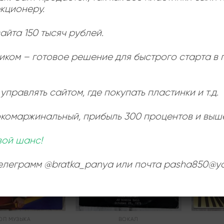
кционеру.
КАНТРИ
КАНТРИ
 Череповский –
Dann Rogers – Still Runnin’
ские Песни И
1000,00
₽
айта 150 тысяч рублей.
Романсы
500,00
₽
Продается: Интернет-магазин
Продается
иком – готовое решение для быстрого старта в
Пластиночка
Пластиноч
Интернет-магазин
Продано
Продан
управлять сайтом, где покупать пластинки и т.д.
окомаржинальный
, прибыль 300 процентов и выш
Add to
Add to
вой шанс!
wishlist
wishlist
телеграмм @bratka_panya или почта pasha850@ya
ОП МУЗЫКА
ВОКАЛ