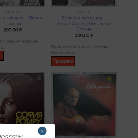
КАНТРИ
КАНТРИ
й Агафонов – Песни
Валерий Агафонов –
Сердца
Вторят Сердцу Цыганские
Струны
200,00
₽
300,00
₽
: Интернет-магазин
Продается: Интернет-магазин
ка
Пластиночка
о
Продано
Add to
Add to
wishlist
wishlist
×
 проданы