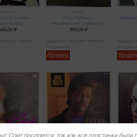
КАНТРИ
БЛЮЗ
učný & Tučňáci –
Поль Робсон –
Валери
lední Kovboj
Негритянские Спиричуэлс
400,00
₽
300,00
₽
Интернет-магазин
Продается: Интернет-магазин
Продается
Пластиночка
Пластиноч
Продано
Продан
Add to
Add to
wishlist
wishlist
ыт. Сайт продается, так как все пластинки были