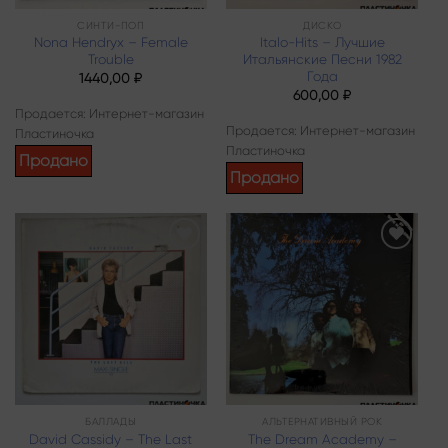
СИНТИ-ПОП
ДИСКО
Nona Hendryx – Female
Italo-Hits – Лучшие
Trouble
Итальянские Песни 1982
Года
1440,00
₽
600,00
₽
Продается: Интернет-магазин
Продается: Интернет-магазин
Пластиночка
Пластиночка
Продано
Продано
Add to
Add to
wishlist
wishlist
БАЛЛАДЫ
АЛЬТЕРНАТИВНЫЙ РОК
David Cassidy – The Last
The Dream Academy –