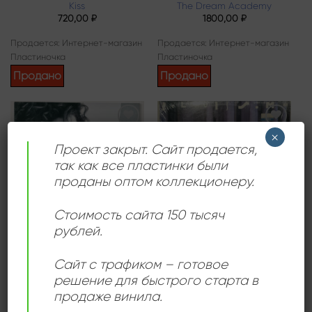
Kiss
The Dream Academy
720,00
₽
1800,00
₽
Продается: Интернет-магазин
Продается: Интернет-магазин
Пластиночка
Пластиночка
Продано
Продано
×
Add to
Add to
wishlist
wishlist
Проект закрыт. Сайт продается,
так как все пластинки были
проданы оптом коллекционеру.
Стоимость сайта 150 тысяч
рублей.
ЛАТИНО
СИНТИ-ПОП
Gloria Estefan – Cuts Both
Belouis Some – Some
Сайт с трафиком – готовое
Ways
People
решение для быстрого старта в
2400,00
₽
960,00
₽
продаже винила.
Продается: Интернет-магазин
Продается: Интернет-магазин