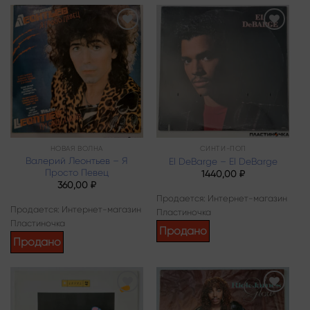
Add to
Add to
wishlist
wishlist
НОВАЯ ВОЛНА
СИНТИ-ПОП
Валерий Леонтьев – Я
El DeBarge – El DeBarge
Просто Певец
1440,00
₽
360,00
₽
Продается: Интернет-магазин
Продается: Интернет-магазин
Пластиночка
Пластиночка
Продано
Продано
Add to
Add to