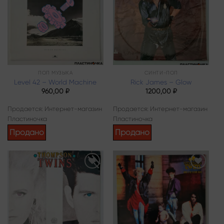
wishlist
wishlist
ПОП МУЗЫКА
СИНТИ-ПОП
Level 42 – World Machine
Rick James – Glow
960,00
₽
1200,00
₽
Продается: Интернет-магазин
Продается: Интернет-магазин
Пластиночка
Пластиночка
Продано
Продано
Add to
Add to
wishlist
wishlist