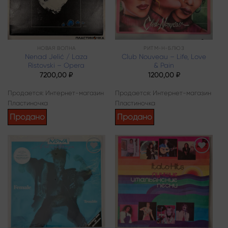
НОВАЯ ВОЛНА
РИТМ-Н-БЛЮЗ
Nenad Jelić / Laza
Club Nouveau – Life, Love
Ristovski – Opera
& Pain
7200,00
₽
1200,00
₽
Продается: Интернет-магазин
Продается: Интернет-магазин
Пластиночка
Пластиночка
Продано
Продано
Add to
Add to
wishlist
wishlist