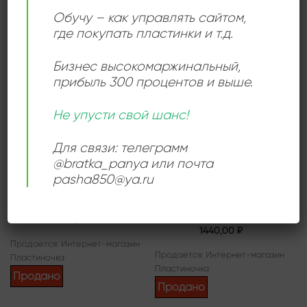
Пластиночка
Пластиночка
Обучу – как управлять сайтом,
Продано
Продано
где покупать пластинки и т.д.
Бизнес высокомаржинальный
,
прибыль 300 процентов и выше.
Add to
Add to
wishlist
wishlist
Не упусти свой шанс!
Для связи: телеграмм
@bratka_panya или почта
pasha850@ya.ru
СИНТИ-ПОП
ДИСКО
Сергей Минаев – Сергей
Feargal Sharkey – Wish
Минаев
1080,00
₽
1440,00
₽
Продается: Интернет-магазин
Продается: Интернет-магазин
Пластиночка
Пластиночка
Продано
Продано