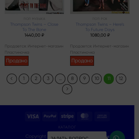
ПОП МУЗЫКА
ПОП РОК
Thompson Twins – Close
Thompson Twins – Here’s
To The Bone
To Future Days
1440,00
₽
1080,00
₽
Продается: Интернет-магазин
Продается: Интернет-магазин
Пластиночка
Пластиночка
Продано
Продано
1
2
3
…
8
9
10
11
12
Visa
PayPal
Stripe
MasterCard
Cash
On
КАТАЛОГ
Delivery
Copyright 2026 ©
Все права защищены
ЗАДАТЬ ВОПРОС