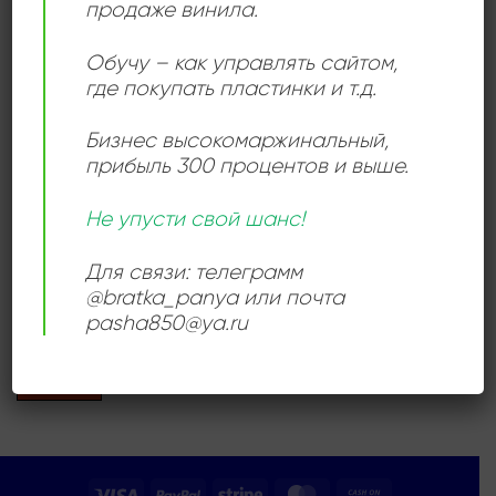
продаже винила.
Обучу – как управлять сайтом,
Add to
wishlist
где покупать пластинки и т.д.
Бизнес высокомаржинальный
,
прибыль 300 процентов и выше.
Не упусти свой шанс!
ЭКСПЕРЕМЕНТАЛЬНАЯ МУЗЫКА
Zigmar Liepinš – Пульс 2 =
Для связи: телеграмм
Pulse 2
1200,00
₽
@bratka_panya или почта
pasha850@ya.ru
Продается: Интернет-магазин
Пластиночка
Продано
Visa
PayPal
Stripe
MasterCard
Cash