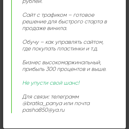
рублей.
используется для всех его сольных работ, за
исключением тех, что выпущены в составе его
Сайт с трафиком – готовое
решение для быстрого старта в
группы Yngwie J. Malmsteen’s Rising Force.
продаже винила.
Обучу – как управлять сайтом,
Add to
где покупать пластинки и т.д.
wishlist
Бизнес высокомаржинальный
,
прибыль 300 процентов и выше.
Не упусти свой шанс!
РОК
Для связи: телеграмм
Ингви Малмстин = Yngwie
J. Malmsteen – Трилогия
@bratka_panya или почта
= Trilogy
pasha850@ya.ru
1000,00
₽
ВЫБЕРИТЕ ПАРАМЕТРЫ
Этот